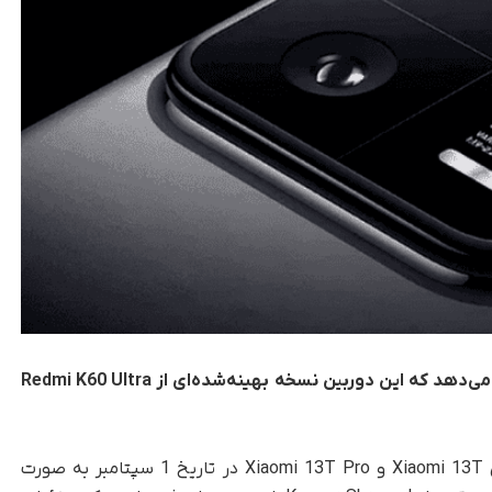
جزئیات لو رفته از دوربین Xiaomi 13T Pro نشان می‌دهد که این دوربین نسخه بهینه‌شده‌ای از Redmi K60 Ultra
، بر اساس اعلام برخی منابع خبری Xiaomi 13T و Xiaomi 13T Pro در تاریخ 1 سپتامبر به صورت