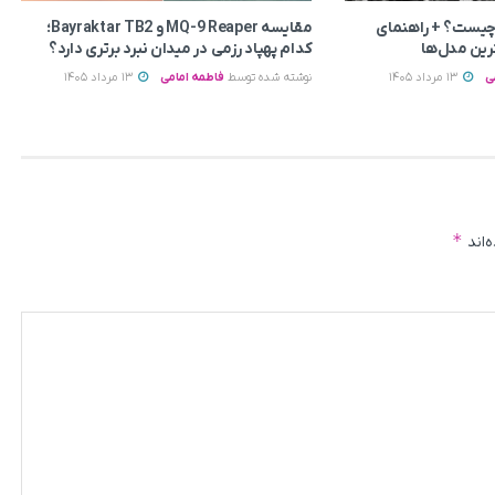
چیست؟ + راهنمای
مقایسه MQ-9 Reaper و Bayraktar TB2؛
رین مدل‌ها
کدام پهپاد رزمی در میدان نبرد برتری دارد؟
ی
13 مرداد 1405
نوشته شده توسط
فاطمه امامی
13 مرداد 1405
*
‌اند