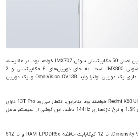
دوربین Xiaomi 13T Pro در پیشت شامل یک دوربین اصلی 50 مگاپیکسلی سونی IMX707 خواهد بود. در مقایسه،
K60 Ultra دارای دوربین اصلی 50 مگاپیکسلی سونی IMX800 است. به جای دوربین‌های 8 مگاپیکسلی و 2
مگاپیکسلی موجود در پرچمدار Redmi، 13T Pro دارای یک دوربین اولترا واید OmniVision OV13B و یک دوربین
احتمالاً سایر مشخصات فنی 13T Pro مشابه با Redmi K60 Ultra خواهند بود. بنابراین، انتظار می‌رود 13T Pro دارای
صفحه نمایش OLED با قطر 6.67 اینچ با رزولوشن 1.5K و نرخ تازه‌سازی 144Hz باشد. این گوشی از سیستم عامل
زیر پوشش، Xiaomi 13T Pro با چیپ Dimensity 9200 Plus، تا 12 گیگابایت حافظه RAM LPDDR5x و تا 512