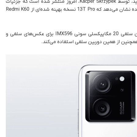
جهانی روانه بازار خواهند شد. یک خبر لو رفته جدید، توسط Kacper Skrzypek، امروز منتشر شده است که جزئیات
دوربین Xiaomi 13T Pro را فاش می‌کند. خبر درز شده نشان می‌دهد که 13T Pro نسخه بهینه شده‌ای از Redmi K60
افشاکننده، Xiaomi 13T Pro دارای دوربین سلفی 20 مگاپیکسلی سونی IMX596 برای عکس‌های سلفی و