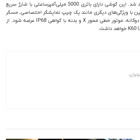
گیگابایت حافظه ذخیره‌سازی UFS 4.0 عرضه خواهد شد. این گوشی دارای باتری 5000 میلی‌آمپرساعتی با شارژ سریع
اهد بود. انتظار می‌رود 13T Pro همچنین با ویژگی‌های دیگری مانند یک چیپ نمایشگر اختصاصی، حسگر
اثرانگشت درون صفحه نمایش، بلندگوهای استریو دوگانه، موتور خطی محور X و بدنه با گواهی IP68 عرضه شود. از
ولوژی