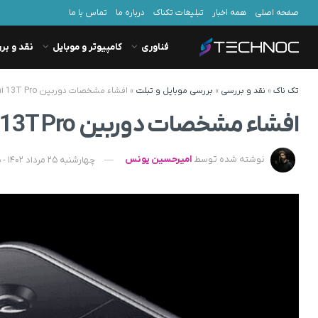
صفحه اصلی
همه اخبار
تبلیغات تکناک
درباره ما
تماس با ما
فناوری
کامپیوتر و موبایل
نقد و بر
تک ناک
»
نقد و بررسی
»
بررسی موبایل و تبلت
»
افشاء مشخصات دوربین Xiaomi 13T Pro
افشاء مشخصات دوربین Xiaomi 13T Pro
نوشته شده توسط
امیرحسین یونس
چهارشنبه 25 مرداد 1402 - 09:25