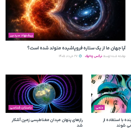
پیشنهاد سردبیر
آیا جهان ما از یک ستاره فروپاشیده متولد شده است؟
نوشته شده توسط
نرگس چالوک
27 خرداد 1405
علمی
باستان شناسی
ه با استفاده از
رازهای پنهان میدان مغناطیسی زمین آشکار
ی‌ شوند
شد