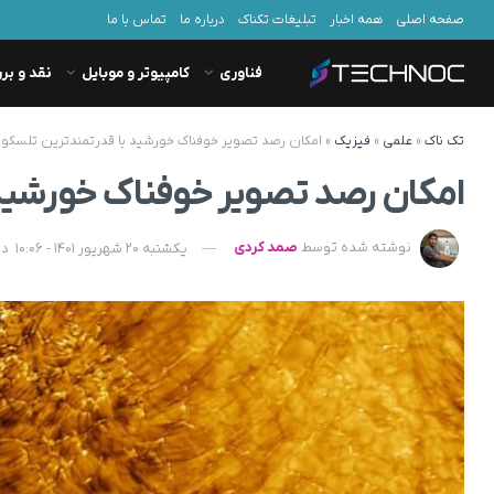
صفحه اصلی
همه اخبار
تبلیغات تکناک
درباره ما
تماس با ما
فناوری
کامپیوتر و موبایل
نقد و بر
تک ناک
»
علمی
»
فیزیک
»
امکان رصد تصویر خوفناک خورشید با قدرتمندترین تلسکو
امکان رصد تصویر خوفناک خورشید
نوشته شده توسط
صمد کردی
یکشنبه 20 شهریور 1401 - 10:06
در