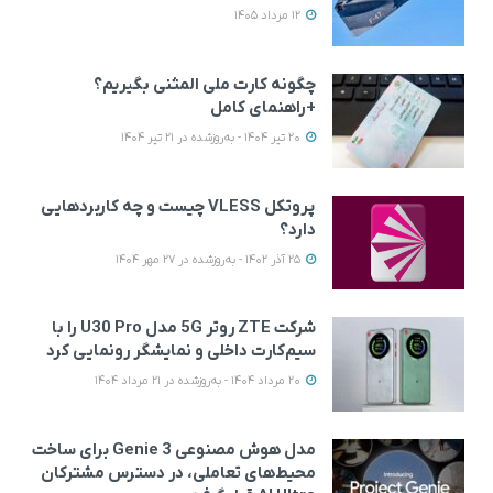
12 مرداد 1405
چگونه کارت ملی المثنی بگیریم؟
+راهنمای کامل
20 تیر 1404 - به‌روزشده در 21 تیر 1404
پروتکل VLESS چیست و چه کاربردهایی
دارد؟
25 آذر 1402 - به‌روزشده در 27 مهر 1404
شرکت ZTE روتر 5G مدل U30 Pro را با
سیم‌کارت داخلی و نمایشگر رونمایی کرد
20 مرداد 1404 - به‌روزشده در 21 مرداد 1404
مدل هوش مصنوعی Genie 3 برای ساخت
محیط‌های تعاملی، در دسترس مشترکان