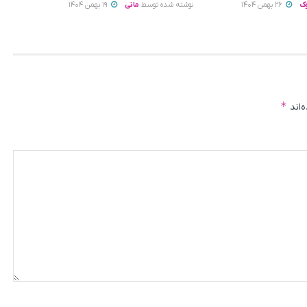
ک
26 بهمن 1404
نوشته شده توسط
مانی
19 بهمن 1404
*
‌اند