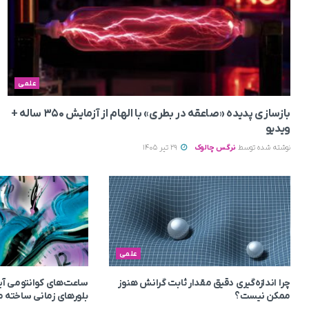
علمی
بازسازی پدیده «صاعقه در بطری» با الهام از آزمایش ۳۵۰ ساله +
ویدیو
نوشته شده توسط
نرگس چالوک
29 تیر 1405
علمی
چرا اندازه‌گیری دقیق مقدار ثابت گرانش هنوز
ساعت‌های کوانتومی آیند
ممکن نیست؟
بلورهای زمانی ساخته م