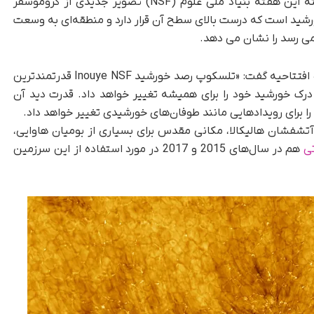
به مناسبت افتتاح تلسکوپ در 9 شهریورماه گذشته این هفته بنیاد ملی علوم (NSF) تصویر جدیدی از کروموسفر
رشید است که درست بالای سطح آن قرار دارد و منطقه‌ای به وسعت
درباره افتتاحیه گفت: «تلسکوپ رصد خورشید Inouye NSF قدرتمندترین
خورشید خود را برای همیشه تغییر خواهد داد. قدرت دید آن
ا برای رویدادهایی مانند طوفان‌های خورشیدی تغییر خواهد داد.
آتشفشان هالیکالا، مکانی مقدس برای بسیاری از بومیان هاوایی،
تی
هم در سال‌های 2015 و 2017 در مورد استفاده از این سرزمین