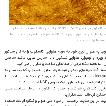
اولین تصاویر کروموسفر – ناحیه جو خورشید در بالای سطح – با تلسکوپ خورشیدی Daniel K. Inouye در 3 ژوئن 2022 گرفته شده است. این
تصویر منطقه ای به وسعت 82500 کیلومتر با وضوح 18 کیلومتر را نشان می دهد. این تصویر در 486.13 نانومتر با استفاده از خط هیدروژن بتا
ت.
Inouy، تیم رهبری تلسکوپ به عنوان دین خود به مردم هاوایی، تلسکوپ را به نام سناتور
وه ویژه با رهبران هاوایی تشکیل داد. سازش هایی مانند ساختن
، نه همه بلکه برخی از مخالفان ساخت و ساز را راضی کرد.
سم افتتاحیه برای تکمیل مرحله راه اندازی تلسکوپ که یک سال به
طول انجامید، حضور داشتند. تلسکوپ خورشیدی Inouye توسط رصدخانه ملی خورشیدی، مرکز تحقیقاتی که توسط
با راه اندازی بزرگترین تلسکوپ خورشیدی جهان که اکنون در مرحله عملیات علمی
مکن کرده‌اند، سپاسگزاریم.
یت در این سایت برجسته، از بنیاد ملی علوم و کنگره ایالات متحده