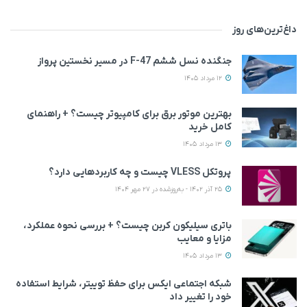
داغ‌ترین‌های روز
جنگنده نسل ششم F-47 در مسیر نخستین پرواز
12 مرداد 1405
بهترین موتور برق برای کامپیوتر چیست؟ + راهنمای
کامل خرید
13 مرداد 1405
پروتکل VLESS چیست و چه کاربردهایی دارد؟
25 آذر 1402 - به‌روزشده در 27 مهر 1404
باتری سیلیکون کربن چیست؟ + بررسی نحوه عملکرد،
مزایا و معایب
13 مرداد 1405
شبکه اجتماعی ایکس برای حفظ توییتر، شرایط استفاده
خود را تغییر داد