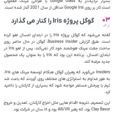
بسیار نزدیک‌تر به Google Glass با طراحی عینک معمولی
است.کار بر روی Google Iris حداقل از سال 2021 آغاز شده است.
03
گوگل پروژه
Iris
را کنار می گذارد
از
04
گفته می‌شود که گوگل پروژه Iris را در ابتدای امسال لغو کرده
است. طبق گزارش Business Insider، گوگل در حال حاضر روی
ساخت جفت عینک هوشمند خود کار نمی‌کند، پس از لغو Iris در
ابتدای امسال. برنامه این بود که Iris را به عنوان یک محصول
جدید عرضه کند.
Insiders می‌گوید که رهبران گوگل هنگام توسعه عینک های Iris،
به طور مداوم به استراتژی های مختلف روی آوردند که باعث شد
تیم با چرخش مستمر مواجه شود که بسیاری از کارکنان را ناامید
کرد.
این تصمیم، نتیجه اقدام هایی مثل اخراج کارکنان، تعدیل و خروج
Clay Bavor بود، که رهبر AR/VR بود و ۱۸ سال در شرکت بود.