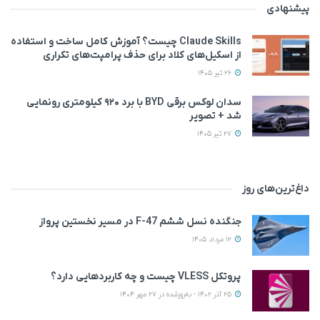
پیشنهادی
Claude Skills چیست؟ آموزش کامل ساخت و استفاده
از اسکیل‌های کلاد برای حذف پرامپت‌های تکراری
26 تیر 1405
سدان لوکس برقی BYD با برد ۹۲۰ کیلومتری رونمایی
شد + تصویر
27 تیر 1405
داغ‌ترین‌های روز
جنگنده نسل ششم F-47 در مسیر نخستین پرواز
12 مرداد 1405
پروتکل VLESS چیست و چه کاربردهایی دارد؟
25 آذر 1402 - به‌روزشده در 27 مهر 1404