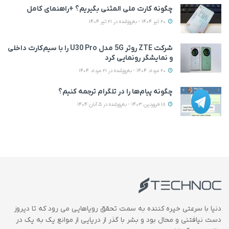
چگونه کارت ملی المثنی بگیریم؟ +راهنمای کامل
20 تیر 1404 - به‌روزشده در 21 تیر 1404
شرکت ZTE روتر 5G مدل U30 Pro را با سیم‌کارت داخلی
و نمایشگر رونمایی کرد
20 مرداد 1404 - به‌روزشده در 21 مرداد 1404
چگونه پیام‌ها را در تلگرام ترجمه کنیم؟
18 فروردین 1403 - به‌روزشده در 5 آبان 1404
دنیا با سرعتی خیره کننده به سمت تحقق رویاهایی می رود که تا دیروز
دست نیافتنی و محال بود و بشر با گذر از دریایی از موانع یک به یک در