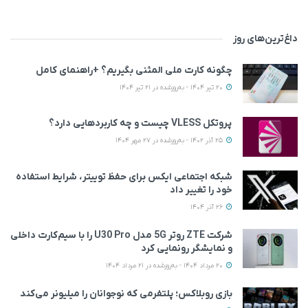
داغ‌ترین‌های روز
چگونه کارت ملی المثنی بگیریم؟ +راهنمای کامل
20 تیر 1404 - به‌روزشده در 21 تیر 1404
پروتکل VLESS چیست و چه کاربردهایی دارد؟
25 آذر 1402 - به‌روزشده در 27 مهر 1404
شبکه اجتماعی ایکس برای حفظ توییتر، شرایط استفاده
خود را تغییر داد
26 آذر 1404
شرکت ZTE روتر 5G مدل U30 Pro را با سیم‌کارت داخلی
و نمایشگر رونمایی کرد
20 مرداد 1404 - به‌روزشده در 21 مرداد 1404
بازی روبلاکس؛ پلتفرمی که نوجوانان را میلیونر می‌کند