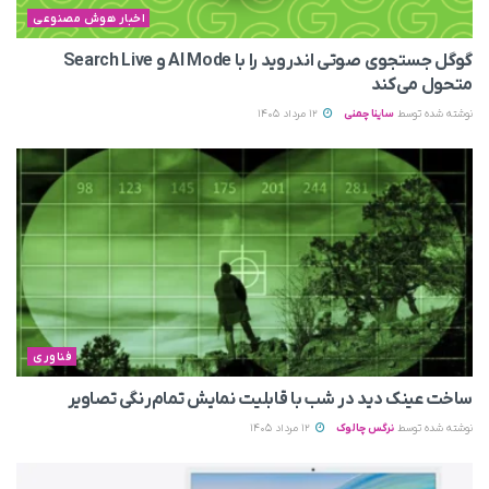
اخبار هوش مصنوعی
گوگل جستجوی صوتی اندروید را با AI Mode و Search Live
متحول می‌کند
نوشته شده توسط
ساینا چمنی
12 مرداد 1405
فناوری
ساخت عینک دید در شب با قابلیت نمایش تمام‌رنگی تصاویر
نوشته شده توسط
نرگس چالوک
12 مرداد 1405