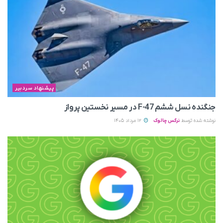
پیشنهاد سردبیر
جنگنده نسل ششم F-47 در مسیر نخستین پرواز
نوشته شده توسط
نرگس چالوک
12 مرداد 1405