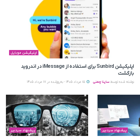
اپلیکیشن موبایل
اپلیکیشن Sunbird برای استفاده از iMessage در اندروید
بازگشت
نوشته شده توسط
ساینا چمنی
15 مرداد 1405 - به‌روزشده در 17 مرداد 1405
پیشنهاد سردبیر
پیشنهاد سردبیر