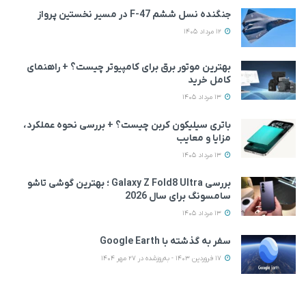
جنگنده نسل ششم F-47 در مسیر نخستین پرواز
12 مرداد 1405
بهترین موتور برق برای کامپیوتر چیست؟ + راهنمای
کامل خرید
13 مرداد 1405
باتری سیلیکون کربن چیست؟ + بررسی نحوه عملکرد،
مزایا و معایب
13 مرداد 1405
بررسی Galaxy Z Fold8 Ultra ؛ بهترین گوشی تاشو
سامسونگ برای سال 2026
13 مرداد 1405
سفر به گذشته با Google Earth
17 فروردین 1403 - به‌روزشده در 27 مهر 1404