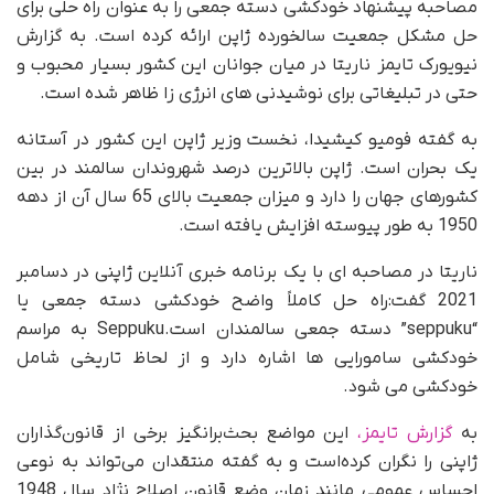
مصاحبه پیشنهاد خودکشی دسته جمعی را به عنوان راه حلی برای
حل مشکل جمعیت سالخورده ژاپن ارائه کرده است. به گزارش
نیویورک تایمز ناریتا در میان جوانان این کشور بسیار محبوب و
حتی در تبلیغاتی برای نوشیدنی های انرژی زا ظاهر شده است.
به گفته فومیو کیشیدا، نخست وزیر ژاپن این کشور در آستانه
یک بحران است. ژاپن بالاترین درصد شهروندان سالمند در بین
کشورهای جهان را دارد و میزان جمعیت بالای 65 سال آن از دهه
1950 به طور پیوسته افزایش یافته است.
ناریتا در مصاحبه ای با یک برنامه خبری آنلاین ژاپنی در دسامبر
2021 گفت:راه حل کاملاً واضح خودکشی دسته جمعی یا
“seppuku” دسته جمعی سالمندان است.Seppuku به مراسم
خودکشی سامورایی ها اشاره دارد و از لحاظ تاریخی شامل
خودکشی می شود.
به
گزارش تایمز،
این مواضع بحث‌برانگیز برخی از قانون‌گذاران
ژاپنی را نگران کرده‌است و به گفته منتقدان می‌تواند به نوعی
احساس عمومی مانند زمان وضع قانون اصلاح نژاد سال 1948