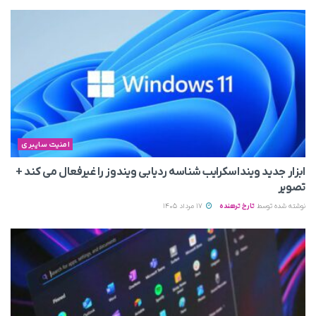
امنیت سایبری
ابزار جدید وینداسکرایب شناسه ردیابی ویندوز را غیرفعال می‌ کند +
تصویر
نوشته شده توسط
تارخ ترهنده
17 مرداد 1405