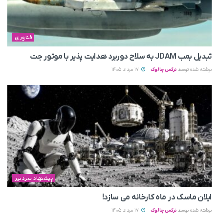
فناوری
تبدیل بمب JDAM به سلاح دوربرد هدایت پذیر با موتور جت
نوشته شده توسط
نرگس چالوک
17 مرداد 1405
پیشنهاد سردبیر
ایلان ماسک در ماه کارخانه می سازد!
نوشته شده توسط
نرگس چالوک
17 مرداد 1405