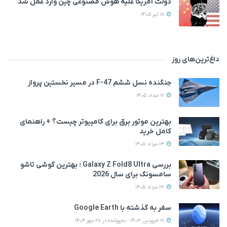
دولت آمریکا علیه هوش مصنوعی چین وارد عمل شد
18 تیر 1405
داغ‌ترین‌های روز
جنگنده نسل ششم F-47 در مسیر نخستین پرواز
12 مرداد 1405
بهترین موتور برق برای کامپیوتر چیست؟ + راهنمای
کامل خرید
13 مرداد 1405
بررسی Galaxy Z Fold8 Ultra ؛ بهترین گوشی تاشو
سامسونگ برای سال 2026
13 مرداد 1405
سفر به گذشته با Google Earth
17 فروردین 1403 - به‌روزشده در 27 مهر 1404