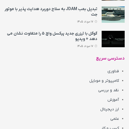
تبدیل بمب JDAM به سلاح دوربرد هدایت پذیر با موتور
جت
17 مرداد 1405
گوگل با تیزری جدید پیکسل واچ ۵ را متفاوت نشان می‌
دهد + ویدیو
17 مرداد 1405
دسترسی سریع
فناوری
کامپیوتر و موبایل
نقد و بررسی
آموزش
ارز دیجیتال
علمی
کسب و کار