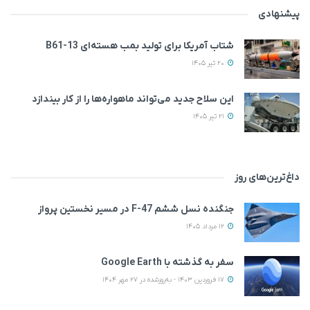
پیشنهادی
شتاب آمریکا برای تولید بمب هسته‌ای B61-13
20 تیر 1405
این سلاح جدید می‌تواند ماهواره‌ها را از کار بیندازد
21 تیر 1405
داغ‌ترین‌های روز
جنگنده نسل ششم F-47 در مسیر نخستین پرواز
12 مرداد 1405
سفر به گذشته با Google Earth
17 فروردین 1403 - به‌روزشده در 27 مهر 1404