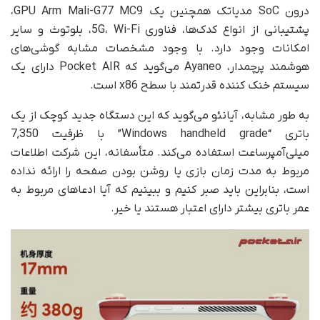
درون SoC مدیاتک همچنین یک GPU Arm Mali-G77 MC9،
پشتیبانی از انواع کدک‌ها، فناوری 5G، Wi-Fi، بلوتوث و سایر
امکانات وجود دارد. با وجود مشخصات مشابه گوشی‌های
هوشمند پرچمدار، Ayaneo می‌گوید که Pocket AIR دارای یک
سیستم خنک کننده قدرتمند با سطح x86 است.
به طور مشابه، آیانئو می‌گوید که این دستگاه جدید کوچک از یک
باتری “Windows handheld grade” با ظرفیت 7,350
میلی‌آمپرساعت استفاده می‌کند. متأسفانه، این شرکت اطلاعات
مربوط به مدت زمان بازی یا روشن بودن صفحه را ارائه نداده
است، بنابراین باید صبر کنیم و ببینیم که آیا ادعاهای مربوط به
عمر باتری بیشتر دارای اعتبار هستند یا خیر.