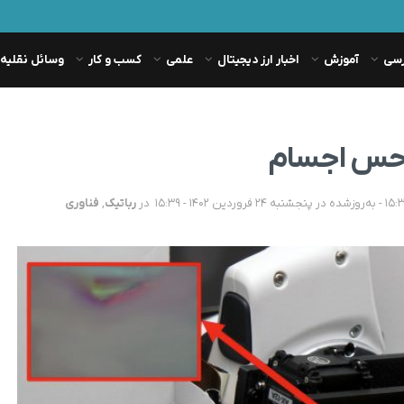
رسی
آموزش
اخبار ارز دیجیتال
علمی
کسب و کار
وسائل نقلیه
 حس اجسام
در
رباتیک
,
فناوری