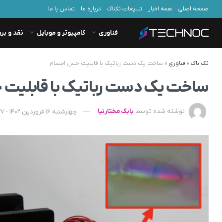
صفحه اصلی
همه اخبار
تبلیغات تکناک
درباره ما
تماس با ما
فناوری
کامپیوتر و موبایل
نقد و بر
تک ناک
»
فناوری
»
ساخت یک دست رباتیک با قابلیت حس اجسام
ساخت یک دست رباتیک با قابلیت
نوشته شده توسط
بابک مختارنیا
چهارشنبه 16 فروردین 1402 - 15:37 - به‌روزشده در پنجشنبه 24 فروردین 1402 - 15:39