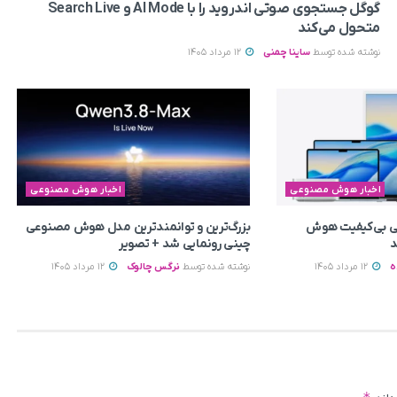
گوگل جستجوی صوتی اندروید را با AI Mode و Search Live
متحول می‌کند
نوشته شده توسط
ساینا چمنی
12 مرداد 1405
اخبار هوش مصنوعی
اخبار هوش مصنوعی
یتی بی‌کیفیت هوش
بزرگ‌ترین و توانمندترین مدل هوش مصنوعی
د
چینی رونمایی شد + تصویر
ه
12 مرداد 1405
نوشته شده توسط
نرگس چالوک
12 مرداد 1405