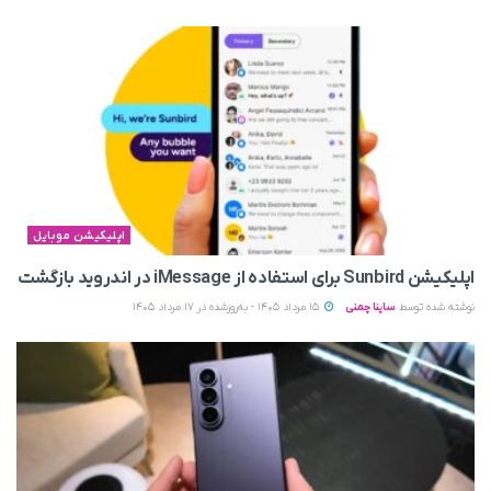
اپلیکیشن موبایل
اپلیکیشن Sunbird برای استفاده از iMessage در اندروید بازگشت
نوشته شده توسط
ساینا چمنی
15 مرداد 1405 - به‌روزشده در 17 مرداد 1405