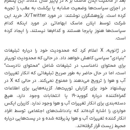
بعد از مالکیت ایلان ماسک بر X در پاییز سال 2022، این پلتفرم
در اجرای سیاست‌ها وضعیت مشابه یا برگشت به عقب را تجربه
کرده است. پژوهشگران نوشتند: در مورد X/Twitter، خرید این
شرکت توسط ایلان ماسک ابهاماتی در مورد اینکه کدام
سیاست‌ها هنوز پابرجا هستند و کدام‌ها نیستند، را ایجاد کرده
است.
در ژانویه، X اعلام کرد که محدودیت خود را درباره تبلیغات
“بنیادی” سیاسی کاهش خواهد داد. در حالی که محدودیت توییتر
برای محتوای نامناسب در تبلیغات شامل “محتوای نادرست”
است، اما در حال حاضر به طور صریح تبلیغاتی که انکار تغییرات
آب و هوا را ترویج می‌دهند را ممنوع نمی‌کند. در حالی که X در
پیشنهاد خود برای گزارش توییت‌ها، گزینه‌هایی برای اطلاعات
گمراه‌کننده درباره کووید-۱۹ یا انتخابات وجود دارد، هیچ
دسته‌بندی برای انکار تغییرات آب و هوا وجود ندارد. کاربران ایکس
مواردی را اشاره کرده‌اند که یادداشت‌های اجتماعی توسط افراد
انکار کننده تغییرات آب و هوا پذیرفته شده و در پست‌هایی درباره
محیط زیست قرار گرفته‌اند.