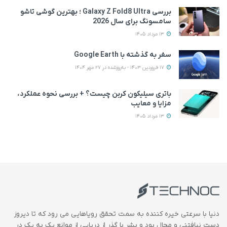
بررسی Galaxy Z Fold8 Ultra ؛ بهترین گوشی تاشو
سامسونگ برای سال 2026
13 مرداد 1405
سفر به گذشته با Google Earth
17 فروردین 1403 - به‌روزشده در 27 مهر 1404
باتری سیلیکون کربن چیست؟ + بررسی نحوه عملکرد،
مزایا و معایب
13 مرداد 1405
دنیا با سرعتی خیره کننده به سمت تحقق رویاهایی می رود که تا دیروز
دست نیافتنی و محال بود و بشر با گذر از دریایی از موانع یک به یک در