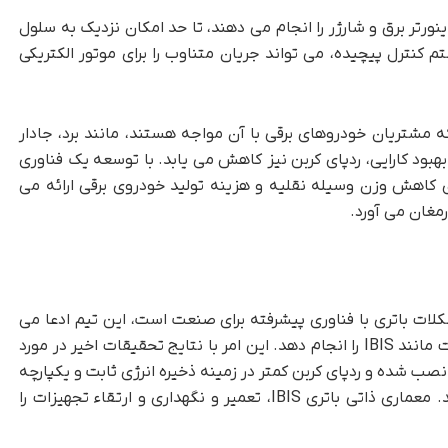
عملکرد اینورتر برق و شارژر را انجام می دهند، تا حد امکان نزدیک به سلول
نترل پیچیده، می تواند جریان متناوب را برای موتور الکتریکی
مشتریان خودروهای برقی با آن مواجه هستند، مانند برد، جادار
بود کارایی، ردپای کربن نیز کاهش می یابد. با توسعه یک فناوری
صرفه، پروژه IBIS فرصتی را برای کاهش وزن وسیله نقلیه و هزینه تولید خودروی برقی ارائه می
رمغان می آورد.
تخصص در حل مشکلات باتری با فناوری پیشرفته برای صنعت است، این تیم ادعا می
کند که می تواند برنامه های تحقیقاتی طولانی مدت مانند IBIS را انجام دهد. این امر با نتایج تحقیقات اخیر در مورد
 نصب شده و ردپای کربن کمتر در زمینه ذخیره انرژی ثابت و یکپارچه
سازی انرژی های تجدیدپذیر امکان پذیر خواهد شد. معماری ذاتی باتری IBIS، تعمیر و نگهداری و ارتقاء تجهیزات را