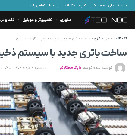
صفحه اصلی
همه اخبار
تبلیغات تکناک
درباره ما
تماس با ما
فناوری
کامپیوتر و موبایل
نقد و بر
تک ناک
»
علمی
»
انرژی
»
ساخت باتری جدید با سیستم ذخیره کارآمد و ارزان
ساخت باتری جدید با سیستم ذخیره 
نوشته شده توسط
بابک مختارنیا
دوشنبه 2 مرداد 1402 - 02:01
در