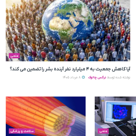
علمی
آیا کاهش جمعیت به ۴ میلیارد نفر آینده بشر را تضمین می‌ کند؟
نوشته شده توسط
نرگس چالوک
8 مرداد 1405
علمی
سلامت و پزشکی