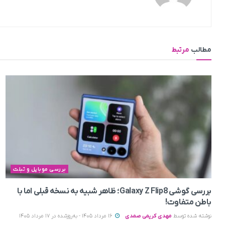
مطالب
مرتبط
بررسی موبایل و تبلت
بررسی گوشی Galaxy Z Flip8؛ ظاهر شبیه به نسخه قبلی اما با
باطن متفاوت!
نوشته شده توسط
مهدی کریمی صمدی
16 مرداد 1405 - به‌روزشده در 17 مرداد 1405