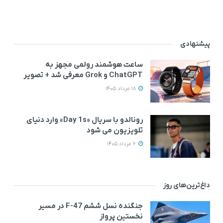
پیشنهادی
ساعت هوشمند رولمی مجهز به
ChatGPT و Grok معرفی شد + تصویر
18 مرداد 1405
رونالدو با سریال «Day 1s» وارد دنیای
تلویزیون می‌ شود
6 مرداد 1405
داغ‌ترین‌های روز
جنگنده نسل ششم F-47 در مسیر
نخستین پرواز