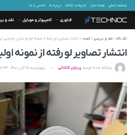
صفحه اصلی
همه اخبار
تبلیغات تکناک
درباره ما
تماس با ما
فناوری
کامپیوتر و موبایل
نقد و بر
تک ناک
»
نقد و بررسی
»
گجت
»
انتشار تصاویر لو رفته از نمونه اولیه شارژر جادویی اپ
انتشار تصاویر لو رفته از نمونه اول
نوشته شده توسط
پرنیان کاشانی
چهارشنبه 25 آبان 1401 - 17:42