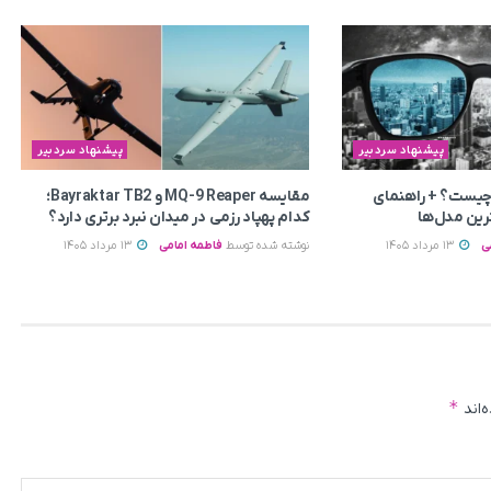
پیشنهاد سردبیر
پیشنهاد سردبیر
چیست؟ + راهنمای
مقایسه MQ-9 Reaper و Bayraktar TB2؛
رین مدل‌ها
کدام پهپاد رزمی در میدان نبرد برتری دارد؟
ی
13 مرداد 1405
نوشته شده توسط
فاطمه امامی
13 مرداد 1405
*
‌اند