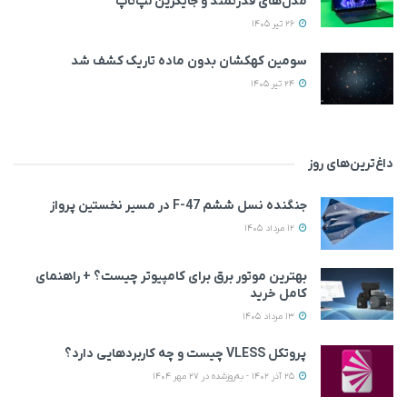
مدل‌های قدرتمند و جایگزین لپ‌تاپ
26 تیر 1405
سومین کهکشان بدون ماده تاریک کشف شد
24 تیر 1405
داغ‌ترین‌های روز
جنگنده نسل ششم F-47 در مسیر نخستین پرواز
12 مرداد 1405
بهترین موتور برق برای کامپیوتر چیست؟ + راهنمای
کامل خرید
13 مرداد 1405
پروتکل VLESS چیست و چه کاربردهایی دارد؟
25 آذر 1402 - به‌روزشده در 27 مهر 1404