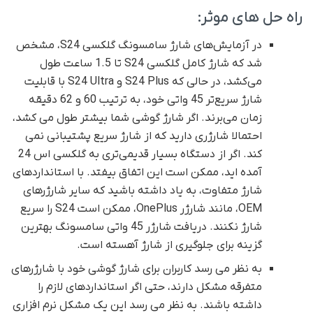
راه حل های موثر:
در آزمایش‌های شارژ سامسونگ گلکسی S24، مشخص
شد که شارژ کامل گلکسی S24 تا 1.5 ساعت طول
می‌کشد، در حالی که S24 Plus و S24 Ultra با قابلیت
شارژ سریع‌تر 45 واتی خود، به ترتیب 60 و 62 دقیقه
زمان می‌برند. اگر شارژ گوشی شما بیشتر طول می کشد،
احتمالا شارژری دارید که از شارژ سریع پشتیبانی نمی
کند. اگر از دستگاه بسیار قدیمی‌تری به گلکسی اس 24
آمده اید، ممکن است این اتفاق بیفتد. با استانداردهای
شارژ متفاوت، به یاد داشته باشید که سایر شارژرهای
OEM، مانند شارژر OnePlus، ممکن است S24 را سریع
شارژ نکنند. دریافت شارژر 45 واتی سامسونگ بهترین
گزینه برای جلوگیری از شارژ آهسته است.
به نظر می رسد کاربران برای شارژ گوشی خود با شارژرهای
متفرقه مشکل دارند، حتی اگر استانداردهای لازم را
داشته باشند. به نظر می رسد این یک مشکل نرم افزاری