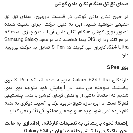
صدای تق تق هنگام تکان دادن گوشی
در حین تکان دادن گوشی در قسمت دوربین، صدای تق تق
خفیفی خواهید شنید. این به دلیل حرکت اجزای تثبیت کننده
تصویر نوری گوشی هنگام تکان دادن آن است و چیزی است که
در هر تلفن دارای OIS پیدا خواهید کرد. در مورد Samsung Galaxy
S24 Ultra، کاربران می گویند که S Pen تمایل به حرکت بی‌رویه
دارد.
بوی
S Pen
دارندگان Galaxy S24 Ultra متوجه شده اند که S Pen بوی
پلاستیک سوخته می دهد. در آزمایش خود متوجه بوی بدی
شدیم که احتمالاً ناشی از واکنش گرمای گوشی با بدنه پلاستیکی
قلم S است. با این حال، هیچ خرابی، ترک یا آسیب دیگری به بدنه
قلم دیده نمی شود و به هیچ وجه بر عملکرد آن تأثیر نمی گذارد.
راهنما: نحوه بازنشانی به تنظیمات کارخانه، راه‌اندازی به حالت
ایمن، پاک کردن پارتیشن حافظه پنهان در
Galaxy S24