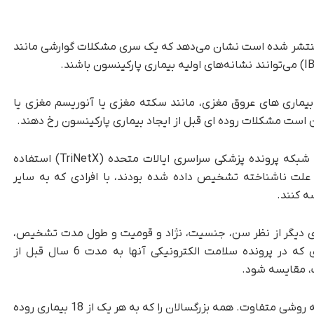
حقیقاتی که اخیراً در مجله Gut منتشر شده است نشان می‌دهد که یک سری مشکلات گوارشی مانند
 بیماری های عروق مغزی، مانند سکته مغزی یا آنوریسم مغزی یا
 است مشکلات روده ای قبل از ایجاد بیماری پارکینسون رخ دهند.
برای آزمایش این فرضیه، محققان از داده‌های یک شبکه پرونده پزشکی سراسری ایالات متحده (TriNetX) استفاده
ارکینسون با علت ناشناخته تشخیص داده شده بودند، با افرادی که به سایر
 کنند.
وه های دیگر از نظر سن، جنسیت، نژاد و قومیت و طول مدت تشخیص،
تطبیق داده شدند تا فراوانی بیماری های روده ای که در پرونده سلامت الکترونیکی آنها به مدت 6 سال قبل از
، مقایسه شود.
سپس محققان همان فرضیه را آزمایش کردند، اما به روشی متفاوت. همه بزرگسالان را که به هر یک از 18 بیماری روده