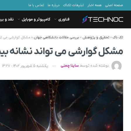
صفحه اصلی
همه اخبار
تبلیغات تکناک
درباره ما
تماس با ما
فناوری
کامپیوتر و موبایل
نقد و بر
تک ناک
»
تحقیق و پژوهش
»
بررسی مقالات دانشگاهی جهان
»
مشکل گوارشی می توا
مشکل گوارشی می تواند نشانه بیم
نوشته شده توسط
ساینا چمنی
یکشنبه 5 شهریور 1402 - 13:27
د