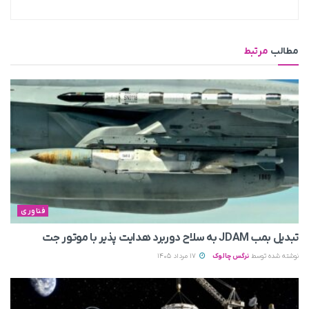
مطالب
مرتبط
فناوری
تبدیل بمب JDAM به سلاح دوربرد هدایت پذیر با موتور جت
نوشته شده توسط
نرگس چالوک
17 مرداد 1405