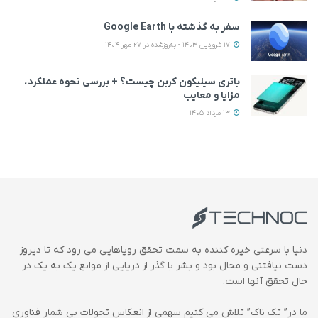
سفر به گذشته با Google Earth
17 فروردین 1403 - به‌روزشده در 27 مهر 1404
باتری سیلیکون کربن چیست؟ + بررسی نحوه عملکرد،
مزایا و معایب
13 مرداد 1405
دنیا با سرعتی خیره کننده به سمت تحقق رویاهایی می رود که تا دیروز
دست نیافتنی و محال بود و بشر با گذر از دریایی از موانع یک به یک در
حال تحقق آنها است.
ما در” تک ناک” تلاش می کنیم سهمی از انعکاس تحولات بی شمار فناوری