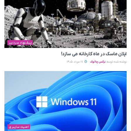
پیشنهاد سردبیر
ایلان ماسک در ماه کارخانه می سازد!
نوشته شده توسط
نرگس چالوک
17 مرداد 1405
امنیت سایبری