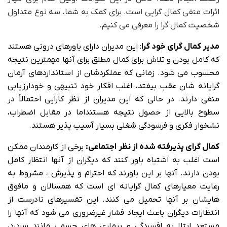
اثرات منفی کمال گرایی است. برای کمک به شما، سه نوع متداول
شخصیت کمال گرا را معرفی می کنیم.
مدیر کمال گرای خود گرا
: این مدیران دارای باورهای درونی هستند
که کامل بودن و تلاش برای کمال مطلق برای آنها مهمترین نتیجه
محسوب می شود. زمانی که عملکردشان از استانداردهای آرمان
گرایانه شان عقب بیفتد، اغلب افکار خود تنبیهی و خودارزیابی
منفی دارند. در حالی که این مدیران از نظر کارایی احتمالاً در
سطوح بالایی از حصول نتیجه هستنداما در مقابل اضطراب،
نشخوار فکری و فرسودگی شغلی بسیار آسیب پذیر هستند.
کمال گرای پذیرفته شده از نظر اجتماعی:
برخی از کارمندان ممکن
است اغلب به اشتباه باور کنند که دیگران از آنها انتظار کامل
بودن دارند. آنها بر این باورند که احترام و پذیرش ، مشروط به
رعایت معیارهای کمال گرایانه ای است که همسالان و مافوق
هایشان بر آنها تحمیل می کنند. این تفسیرهای نادرست از
انتظارات دیگران باعث ایجاد فشار غیرضروری می شود که آنها را
مستعد ابتلا به افسردگی و بیماری های جسمی مانند سردرد،