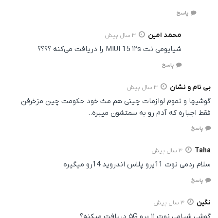
پاسخ
محمد امین
3 سال پیش
شیایومی نت MIUI 15 ۱۲s را دریافت می‌کنه ؟؟؟؟
پاسخ
بی نام و نشان
3 سال پیش
گوشیها و تموم لوازمات چینی هم مث خود حکومت چین مزخرفن
فقط اجباره که آدم رو به سمتشون میبره..
پاسخ
Taha
3 سال پیش
سلام ردمی نوت 11پرو پلاس اندروید 14رو میگیره
پاسخ
نگین
3 سال پیش
گوشی شیامی نوت ۱۱ پرو ۵G دریافت میکنه؟