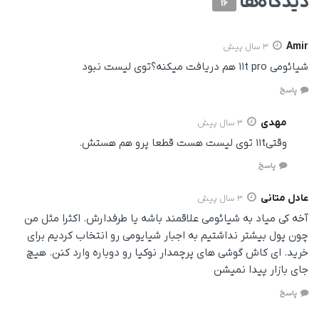
دیدگاه‌ها
16
Amir
3 سال پیش
شیائومی ۱۱t pro هم دریافت میکنه؟توی لیست نبود
پاسخ
مهدی
3 سال پیش
وقتی۱۱t توی لیست هست قطعا پرو هم هستش.
پاسخ
عادل متانی
3 سال پیش
آخه کی میاد به شیائومی علاقمند باشه یا طرفدارش. اکثرا مثل من
چون پول بیشتر نداشتیم به اجبار شیایومی رو انتخاب کردیم برای
خرید. ای کاش گوشی های پرچمدار نوکیا رو دوباره وارد کنن. هیچ
جای بازار پیدا نمیشن
پاسخ