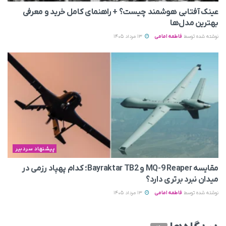
عینک آفتابی هوشمند چیست؟ + راهنمای کامل خرید و معرفی
بهترین مدل‌ها
نوشته شده توسط
فاطمه امامی
13 مرداد 1405
پیشنهاد سردبیر
مقایسه MQ-9 Reaper و Bayraktar TB2؛ کدام پهپاد رزمی در
میدان نبرد برتری دارد؟
نوشته شده توسط
فاطمه امامی
13 مرداد 1405