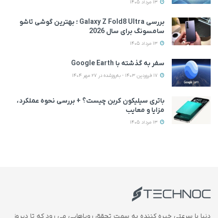
13 مرداد 1405
بررسی Galaxy Z Fold8 Ultra ؛ بهترین گوشی تاشو
سامسونگ برای سال 2026
13 مرداد 1405
سفر به گذشته با Google Earth
17 فروردین 1403 - به‌روزشده در 27 مهر 1404
باتری سیلیکون کربن چیست؟ + بررسی نحوه عملکرد،
مزایا و معایب
13 مرداد 1405
دنیا با سرعتی خیره کننده به سمت تحقق رویاهایی می رود که تا دیروز