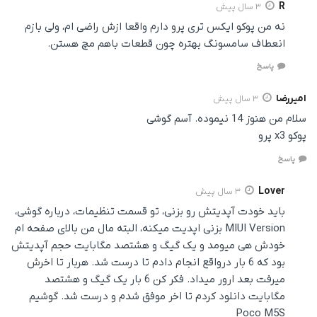
R
3 سال پیش
نه من پوکو ایکس تری پرو دارم واقعا ازش راضی ام، ولی بازم
انعطاف سامسونگ بهتره چون قطعات باهم مچ هستن.
پاسخ
امیررضا
3 سال پیش
سلام من هنوز 14 نیموده. آسم گوشی
پوکو x3 پرو
پاسخ
Lover
3 سال پیش
باید خودت آپدیتش رو بزنی، تو قسمت تنظیمات، درباره گوشی،
MIUI Version بزنی اپدیت میکنه، البته مال من بالای صفحه ام
خودش هی میومد و یک گیگ و هشتصد مگابایت حجم آپدیتش
بود که 6 بار درواقع انجام دادم تا درست شد. هربار تا اخرش
میرفت بعد ارور میداد. فکر کن 6 بار یک گیگ و هشتصد
مگابایت دانلود کردم تا اخر موفق شدم و درست شد. گوشیم
Poco M5S