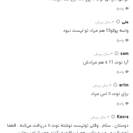
پاسخ
علی
3 سال پیش
واسه پوکوf3 هم میاد تو لیست نبود
پاسخ
sam
3 سال پیش
آیا نوت 11 s هم میادش
پاسخ
artin
3 سال پیش
برای نوت ۱۱ اس میاد
پاسخ
Kasra
3 سال پیش
دوستان . سلام . وقتی تولیست نوشته نوت ۱۱ دریافت می‌کنه . قطعا
نوت ۱۱ پرو . و پرو پلاس هم دریافت میکنند چون از اون بهترن