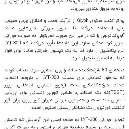
خون سیستمیک تغییر می‌دهد، کبد را دور می‌زند و در عوض از
روده به عروق لنفاوی می‌رود.
پورتر گفت: سکوی Glyph از فرآیند جذب و انتقال چربی طبیعی
بدن استفاده می‌کند تا تجویز خوراکی داروهایی مانند
آلوپرگنانولون را که در غیر این صورت نمی‌توان به صورت خوراکی
تجویز کرد، ممکن سازد. این داده‌ها تأیید می‌کنند که LYT-300
این پتانسیل را دارد که به یک کپسول خوراکی ساده برای افراد
مبتلا به اضطراب تبدیل شود.
محققان 80 شرکت‌کننده سالم را برای تحقیق خود انتخاب کردند
که به طور تصادفی برای مصرف LYT-300 یا دارونما انتخاب
شدند. شرکت‌کنندگان تحت آزمون استرس اجتماعی ترییر
(TSST)که یک استاندارد طلایی تجربی انسانی برای ارزیابی
استرس حاد است و همچنین بررسی میزان کورتیزول بزاق قرار
گرفتند. کورتیزول یک نشانگر زیستی استرس است.
تجویز خوراکی LYT-300 به هدف اصلی این آزمایش که کاهش
قابل توجه در سطح بیشینه هورمون استرس به صورت آماری