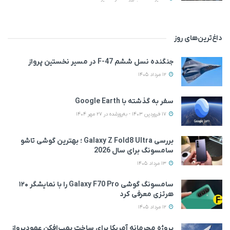
داغ‌ترین‌های روز
جنگنده نسل ششم F-47 در مسیر نخستین پرواز
12 مرداد 1405
سفر به گذشته با Google Earth
17 فروردین 1403 - به‌روزشده در 27 مهر 1404
بررسی Galaxy Z Fold8 Ultra ؛ بهترین گوشی تاشو
سامسونگ برای سال 2026
13 مرداد 1405
سامسونگ گوشی Galaxy F70 Pro را با نمایشگر ۱۲۰
هرتزی معرفی کرد
12 مرداد 1405
پروژه محرمانه آمریکا برای ساخت بمب‌افکن عمودپرواز