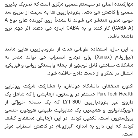
مهارکننده اصلی در سیستم عصبی مرکزی است که تحریک پذیری
عصبی را کاهش می دهد. بنزودیازپین ها به سرعت از طریق سد
خونی-مغزی منتشر می شوند تا عمدتاً روی گیرنده های نوع A
(GABA-A) کار کنند و به GABA اجازه می دهند اثر مهم تری
داشته باشد.
با این حال، استفاده طولانی مدت از بنزودیازپین هایی مانند
آلپرازولام (Xanax) برای درمان اضطراب می تواند منجر به
مشکلات سلامتی قابل توجهی از جمله وابستگی روانی و فیزیکی،
اختلال در تفکر و از دست دادن حافظه شود.
اکنون محققان دانشگاه موناش، با مشارکت شرکت بیوتراپی
PureTech Health مستقر در بوستون، آزمایشی را که شامل یک
داروی غیر بنزودیازپین LYT-300 که یک نسخه خوراکی از
آلوپرگنانولون و همچنین یک متابولیت طبیعی هورمون جنسی
پروژسترون است، تکمیل کردند. در این آزمایش محققان کشف
کردند که این دارو به اندازه آلپرازولام در کاهش اضطراب موثر
است.