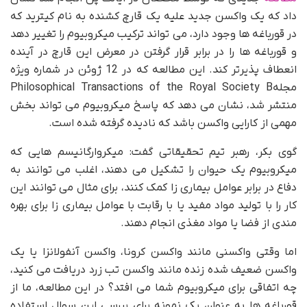
داد که یک واکسن جدید علیه یک قارچ کشنده به نام کیترید که
در قورباغه ها وجود دارد، می تواند ترکیب میکروبیوم را تغییر دهد
و قورباغه ها را در برابر قرار گرفتن در معرض این قارچ در آینده
انعطاف پذیرتر کند. این مطالعه که در 12 ژوئن در شماره ویژه
مجلهPhilosophical Transactions of the Royal Society B
منتشر شد، نشان می دهد که پاسخ میکروبیوم می تواند بخش
مهمی از کارایی واکسن باشد که نادیده گرفته شده است.
گوی بکر، رهبر تیم تحقیقاتی گفت: میکروارگانیسم هایی که
میکروبیوم یک حیوان را تشکیل می دهند، اغلب می توانند به
دفاع در برابر عوامل بیماری زا کمک کنند، برای مثال می توانند این
کار را با تولید مواد مفید یا با رقابت با عوامل بیماری زا برای بهره
مندی از فضا یا مواد مغذی انجام دهند.
اما وقتی واکسنی مانند واکسن کرونا، واکسن آنفولانزا یا یک
واکسن ضعیف شده زنده مانند واکسن تب زرد دریافت می کنید،
چه اتفاقی برای میکروبیوم شما می افتد؟ در این مطالعه، ما از
قورباغه ها به عنوان یک نمونه برای بررسی این سوال استفاده