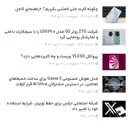
چگونه کارت ملی المثنی بگیریم؟ +راهنمای کامل
20 تیر 1404 - به‌روزشده در 21 تیر 1404
شرکت ZTE روتر 5G مدل U30 Pro را با سیم‌کارت داخلی
و نمایشگر رونمایی کرد
20 مرداد 1404 - به‌روزشده در 21 مرداد 1404
پروتکل VLESS چیست و چه کاربردهایی دارد؟
25 آذر 1402 - به‌روزشده در 27 مهر 1404
مدل هوش مصنوعی Genie 3 برای ساخت محیط‌های
تعاملی، در دسترس مشترکان AI Ultra قرار گرفت
10 بهمن 1404
شبکه اجتماعی ایکس برای حفظ توییتر، شرایط استفاده
خود را تغییر داد
26 آذر 1404