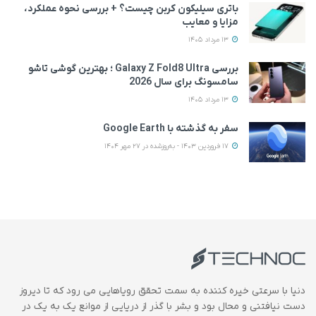
باتری سیلیکون کربن چیست؟ + بررسی نحوه عملکرد،
مزایا و معایب
13 مرداد 1405
بررسی Galaxy Z Fold8 Ultra ؛ بهترین گوشی تاشو
سامسونگ برای سال 2026
13 مرداد 1405
سفر به گذشته با Google Earth
17 فروردین 1403 - به‌روزشده در 27 مهر 1404
دنیا با سرعتی خیره کننده به سمت تحقق رویاهایی می رود که تا دیروز
دست نیافتنی و محال بود و بشر با گذر از دریایی از موانع یک به یک در