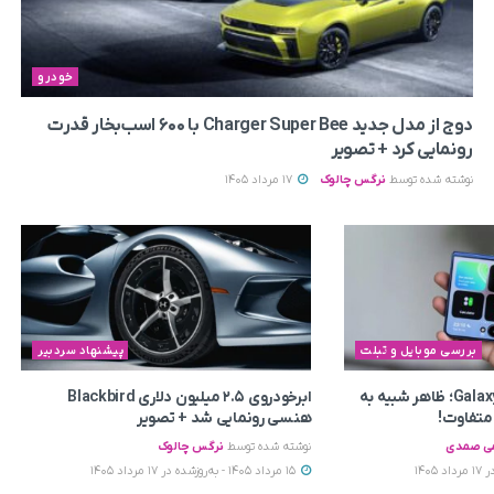
خودرو
دوج از مدل جدید Charger Super Bee با ۶۰۰ اسب‌بخار قدرت
رونمایی کرد + تصویر
نوشته شده توسط
نرگس چالوک
17 مرداد 1405
بررسی موبایل و تبلت
پیشنهاد سردبیر
بررسی گوشی Galaxy Z Flip8؛ ظاهر شبیه به
ابرخودروی ۲.۵ میلیون دلاری Blackbird
 متفاوت!
هنسی رونمایی شد + تصویر
می صمدی
نوشته شده توسط
نرگس چالوک
15 مرداد 1405 - به‌روزشده در 17 مرداد 1405