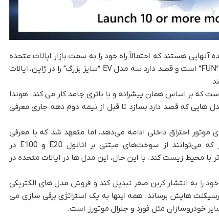
 آنهایی هستند که احتمالاً راه خود را به سمت بازار ایالات متحده
باز می‌کنند. هوندا در حال توسعه یک پلتفرم جدید “FUN” است و قصد دارد سه مدل EV “سایز بزرگ” را در ژاپن، ایالات
ست که بر اساس همان پیشرانه و با باتری جامد کار می کند. هوندا
مدل هایی که قصد دارد بسازد تا قبل از نیمه دوم دهه جاری معرفی
 موتور احتراق داخلی ادامه می‌دهد، اما متعهد شد که با معرفی
موتورسیکلت‌هایی با «سوخت انعطاف‌پذیر» بیشتر که می‌توانند از سوخت‌های مبتنی بر اتانول E20 و E100 در
 آنها را سازگارتر با محیط زیست کند. با این حال، این مدل ها در ایالات متحده در
 تجارت موتورسیکلت خود را به انتشار کربن صفر تبدیل کند و فروش مدل های الکتریکی
 از کل فروش موتورسیکلت هایش برساند. همه اینها به یک استراتژی برقی سازی می
ایر خودروسازان مثل فورد و جنرال موتورز است.