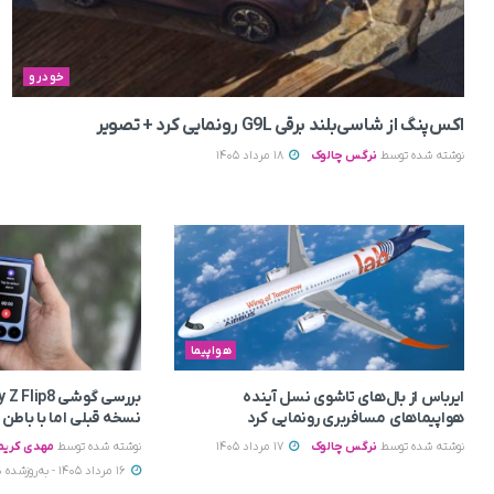
خودرو
اکس‌پنگ از شاسی‌بلند برقی G9L رونمایی کرد + تصویر
نوشته شده توسط
نرگس چالوک
18 مرداد 1405
هواپیما
ایرباس از بال‌های تاشوی نسل آینده
هواپیماهای مسافربری رونمایی کرد
نسخه قبلی اما با باطن
نوشته شده توسط
نرگس چالوک
17 مرداد 1405
نوشته شده توسط
مهدی کری
16 مرداد 1405 - به‌روزشده در 17 مرداد 1405