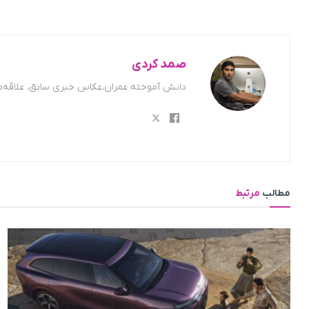
صمد کردی
دانش آموخته عمران،عکاس خبری سابق، علاقه‌من
مطالب
مرتبط