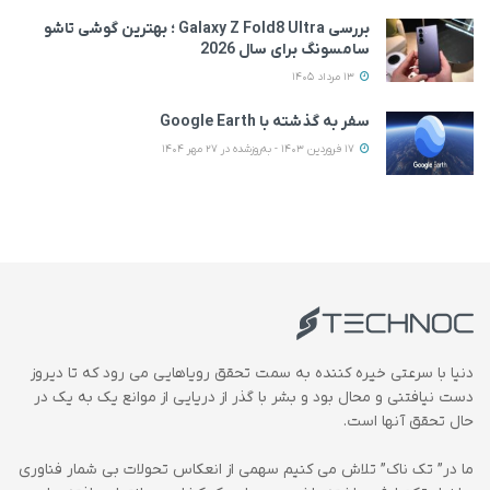
بررسی Galaxy Z Fold8 Ultra ؛ بهترین گوشی تاشو
سامسونگ برای سال 2026
13 مرداد 1405
سفر به گذشته با Google Earth
17 فروردین 1403 - به‌روزشده در 27 مهر 1404
دنیا با سرعتی خیره کننده به سمت تحقق رویاهایی می رود که تا دیروز
دست نیافتنی و محال بود و بشر با گذر از دریایی از موانع یک به یک در
حال تحقق آنها است.
ما در” تک ناک” تلاش می کنیم سهمی از انعکاس تحولات بی شمار فناوری