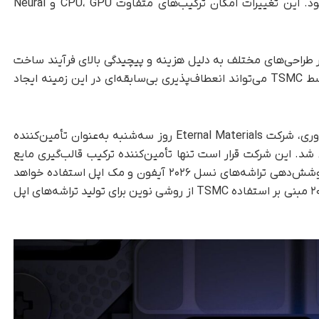
آیفون ۱۸ با تنوع عملکردی بیشتر در سال ۲۰۲۶ شود. این تغییرات امکان ترکیب‌های متفاوت CPU، GPU و Neural
ر طراحی‌های مختلف به دلیل هزینه و پیچیدگی بالای فرآیند ساخت
است. با این حال، استفاده از یک فناوری جدید توسط TSMC می‌تواند انعطاف‌پذیری بی‌سابقه‌ای در این زمینه ایجاد
به گفته «مینگ‌چی کو»، تحلیلگر سرشناس حوزه فناوری، شرکت Eternal Materials روز سه‌شنبه به‌عنوان تأمین‌کننده
ته بسته‌بندی تراشه برای TSMC معرفی شد. این شرکت قرار است تنها تأمین‌کننده ترکیب قالب‌گیری مایع
(LMC) و مواد پرکننده قالب (MUF) باشد که برای پوشش‌دهی تراشه‌های نسل ۲۰۲۶ آیفون و مک اپل استفاده خواهد
شد. این قرارداد عملاً شایعات مطرح‌شده در اکتبر ۲۰۲۴ مبنی بر استفاده TSMC از روشی نوین برای تولید تراشه‌های اپل