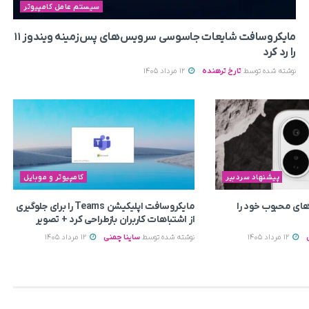
سیستم عامل کامپیوتر
مایکروسافت شایعات جاسوسی سرویس‌های پس‌زمینه ویندوز ۱۱
را رد کرد
نوشته شده توسط
تارخ ترهنده
12 مرداد 1405
پیشنهاد سردبیر
کامپیوتر و موبایل
ای محبوب خود را
مایکروسافت اپلیکیشن Teams را برای جلوگیری
از اشتباهات کاربران بازطراحی کرد + تصویر
12 مرداد 1405
نوشته شده توسط
ساینا چمنی
12 مرداد 1405