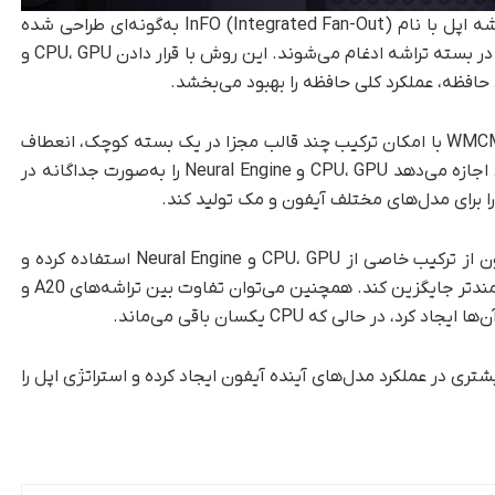
، فناوری فعلی بسته‌بندی تراشه اپل با نام InFO (Integrated Fan-Out) به‌گونه‌ای طراحی شده
است که قطعات غیر CPU از جمله حافظه مستقیماً در بسته تراشه ادغام می‌شوند. این روش با قرار دادن CPU، GPU و
فناوری جدید WMCM (Wafer-level Multi-Chip Module) با امکان ترکیب چند قالب مجزا در یک بسته کوچک، انعطاف
بیشتری را در طراحی فراهم می‌کند. این روش به اپل اجازه می‌دهد CPU، GPU و Neural Engine را به‌صورت جداگانه در
را برای مدل‌های مختلف آیفون و مک تولید کند.
به‌عنوان مثال، اپل می‌تواند برای مدل‌های Pro آیفون از ترکیب خاصی از CPU، GPU و Neural Engine استفاده کرده و
برای تراشه‌های سری M تنها GPU را با نمونه‌ای قدرتمندتر جایگزین کند. همچنین می‌توان تفاوت بین تراشه‌های A20 و
شتری در عملکرد مدل‌های آینده آیفون ایجاد کرده و استراتژی اپل را