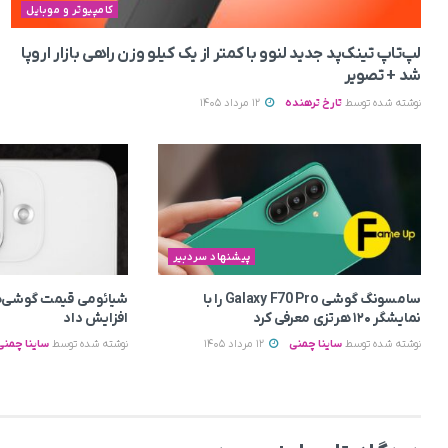
کامپیوتر و موبایل
لپ‌تاپ تینک‌پد جدید لنوو با کمتر از یک کیلو وزن راهی بازار اروپا
شد + تصویر
نوشته شده توسط
تارخ ترهنده
12 مرداد 1405
پیشنهاد سردبیر
سامسونگ گوشی Galaxy F70 Pro را با
شیائومی قیمت گوشی‌ه
نمایشگر ۱۲۰ هرتزی معرفی کرد
افزایش داد
نوشته شده توسط
ساینا چمنی
12 مرداد 1405
نوشته شده توسط
ساینا چمنی