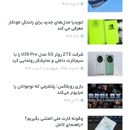
12 مرداد 1405
انویدیا مدل‌های جدید برای رانندگی خودکار
معرفی می کند
11 آذر 1404
شرکت ZTE روتر 5G مدل U30 Pro را با
سیم‌کارت داخلی و نمایشگر رونمایی کرد
20 مرداد 1404 - به‌روزشده در 21 مرداد 1404
بازی روبلاکس؛ پلتفرمی که نوجوانان را
میلیونر می‌کند
30 تیر 1404
چگونه کارت ملی المثنی بگیریم؟
+راهنمای کامل