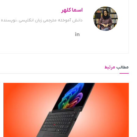
اسما کلهر
دانش آموخته مترجمی زبان انگلیسی ،نویسنده ح
مطالب
مرتبط