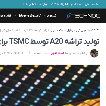
صفحه اصلی
همه اخبار
تبلیغات تکناک
درباره ما
تماس با ما
فناوری
کامپیوتر و موبایل
نقد و بر
تک ناک
»
کامپیوتر و موبایل
»
سخت افزار
»
تولید تراشه A20 توسط TSMC برای تنوع عملکرد آیفون ۱۸ در سال ۲۰۲۶
تولید تراشه A20 توسط TSMC برای تنوع عملکرد آیفون ۱۸ در سال ۲۰۲۶
نوشته شده توسط
اسما کلهر
سه‌شنبه 21 مرداد 1404 - 23:38
در