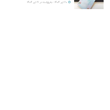
20 تیر 1404 - به‌روزشده در 21 تیر 1404