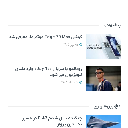
پیشنهادی
گوشی Edge 70 Max موتورولا معرفی شد
25 تیر 1405
رونالدو با سریال «Day 1s» وارد دنیای
تلویزیون می‌ شود
6 مرداد 1405
داغ‌ترین‌های روز
جنگنده نسل ششم F-47 در مسیر
نخستین پرواز