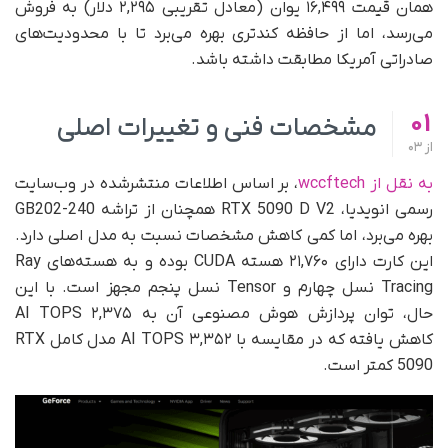
همان قیمت ۱۶,۴۹۹ یوان (معادل تقریبی ۲,۲۹۵ دلار) به فروش
می‌رسد، اما از حافظه کندتری بهره می‌برد تا با محدودیت‌های
صادراتی آمریکا مطابقت داشته باشد.
01
مشخصات فنی و تغییرات اصلی
از
03
به نقل از wccftech
، بر اساس اطلاعات منتشرشده در وب‌سایت
رسمی انویدیا، RTX 5090 D V2 همچنان از تراشه GB202-240
بهره می‌برد، اما کمی کاهش مشخصات نسبت به مدل اصلی دارد.
این کارت دارای ۲۱,۷۶۰ هسته CUDA بوده و به هسته‌های Ray
Tracing نسل چهارم و Tensor نسل پنجم مجهز است. با این
حال، توان پردازش هوش مصنوعی آن به ۲,۳۷۵ AI TOPS
کاهش یافته که در مقایسه با ۳,۳۵۲ AI TOPS مدل کامل RTX
5090 کمتر است.