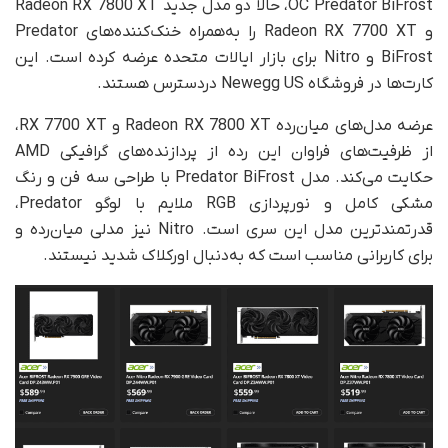
OC Predator BiFrost، حالا دو مدل جدید Radeon RX 7800 XT
و Radeon RX 7700 XT را به‌همراه خنک‌کننده‌های Predator
BiFrost و Nitro برای بازار ایالات متحده عرضه کرده است. این
کارت‌ها در فروشگاه Newegg US در‌دسترس هستند.
عرضه‌ مدل‌های میان‌رده Radeon RX 7800 XT و RX 7700 XT،
از ظرفیت‌های فراوان این رده از پردازنده‌های گرافیکی AMD
حکایت می‌کند. مدل Predator BiFrost با طراحی سه فن و رنگ
مشکی کامل و نورپردازی RGB ملایم با لوگو Predator،
قدرتمندترین مدل این سری است. Nitro نیز مدلی میان‌رده و
برای کاربرانی مناسب است که به‌‌دنبال اورکلاک شدید نیستند.