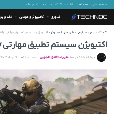
صفحه اصلی
همه اخبار
تبلیغات تکناک
درباره ما
تماس با ما
فناوری
کامپیوتر و موبایل
نقد و بر
تک ناک
»
بازی و سرگرمی
»
بازی های کامپیوتر
»
اکتیویژن سیستم تطبیق مهارتی Call of Duty را غیرفعال کرد
اکتیویژن سیستم تطبیق مهارتی Call of Duty را غیرفعال کرد
نوشته شده توسط
علی‌رضا فاتح دلجویی
سه‌شنبه 9 مرداد 1403 - 15:21 - به‌روزشده در دوشنبه 26 شهریور 1403 - 08:55