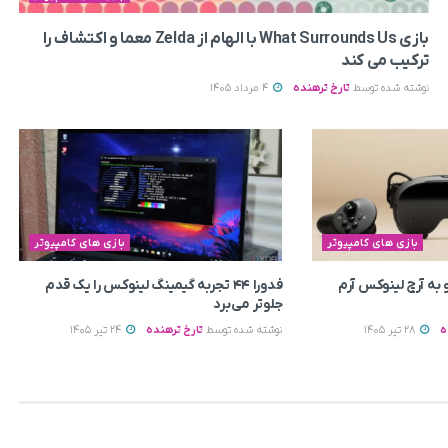
بازی What Surrounds Us با الهام از Zelda معما و اکتشاف را
ترکیب می‌ کند
نوشته شده توسط
تارخ ترهنده
4 مرداد 1405
بازی های کامپیوتر
بازی های کامپیوتر
به آرچ لینوکس آرم
فدورا ۴۴ تجربه گیمینگ لینوکس را یک قدم
جلوتر می‌برد
ه
28 تیر 1405
نوشته شده توسط
تارخ ترهنده
24 تیر 1405