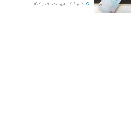
20 تیر 1404 - به‌روزشده در 21 تیر 1404