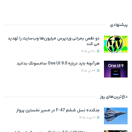
پیشنهادی
دو نقص بحرانی وردپرس میلیون‌ها وب‌سایت را تهدید
می‌ کند
30 تیر 1405
هرآنچه باید درباره One UI 9.0 سامسونگ بدانید
23 تیر 1405
داغ‌ترین‌های روز
جنگنده نسل ششم F-47 در مسیر نخستین پرواز
12 مرداد 1405