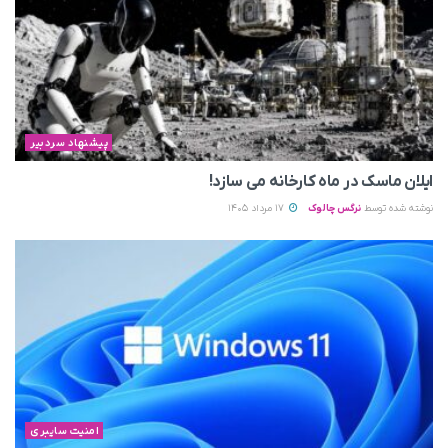
پیشنهاد سردبیر
ایلان ماسک در ماه کارخانه می سازد!
نوشته شده توسط
نرگس چالوک
17 مرداد 1405
امنیت سایبری