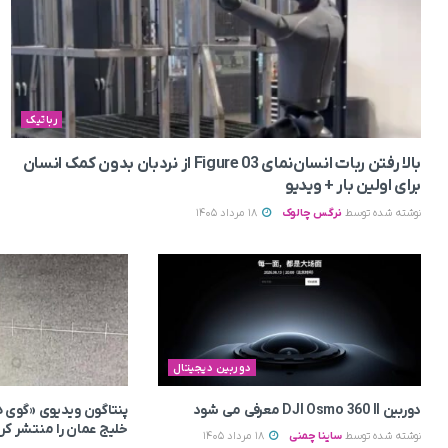
رباتیک
بالا رفتن ربات انسان‌نمای Figure 03 از نردبان بدون کمک انسان
برای اولین بار + ویدیو
نوشته شده توسط
نرگس چالوک
18 مرداد 1405
دوربین دیجیتال
دوربین DJI Osmo 360 II معرفی می‌ شود
پنتاگون ویدیوی «گوی ه
خلیج عمان را منتشر کرد
نوشته شده توسط
ساینا چمنی
18 مرداد 1405