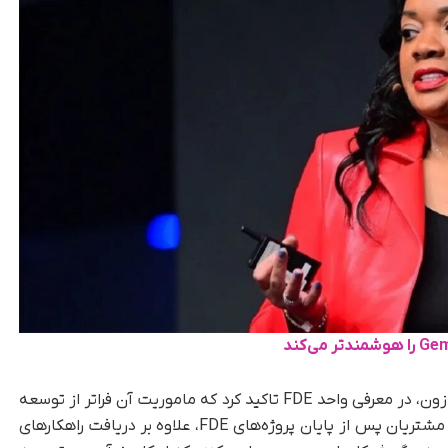
«فرانچسکا واسکز»، معاون بخش Frontier AI در آمازون، در معرفی واحد FDE تاکید کرد که ماموریت آن فراتر از توسعه
و نگهداری سامانه‌های سفارشی است. به گفته او، مشتریان پس از پایان پروژه‌های FDE، علاوه بر دریافت راهکارهای