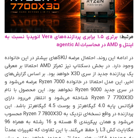
مرتبط:
برتری ۱.۵ برابری پردازنده‌های Vera انویدیا نسبت به
اینتل و AMD در محاسبات agentic AI
در ادامه این روند، احتمال عرضه SKUهای بیشتر در این خانواده
وجود دارد. در بخش دسکتاپ نیز تمرکز AMD احتمالا بر معرفی
یک پردازنده جدید از سری X3D خواهد بود. بر اساس گزارش‌های
اخیر، این مدل احتمالا در خانواده Ryzen 7000 عرضه می‌شود و
در سری جدید Ryzen 9000 نخواهد بود. این محصول با نام
Ryzen 7 7700X3D شناخته می‌شود و انتظار می‌رود دارای
فرکانس پایه 4.0 گیگاهرتز و بوست 4.5 گیگاهرتز باشد. این
پردازنده در واقع نسخه‌ای نزدیک به Ryzen 7 7800X3D محسوب
می‌شود و همان پیکربندی 8 هسته و 16 رشته به همراه 96
مگابایت کش L3 را حفظ می‌کند، با این تفاوت که تغییرات عمدتاً