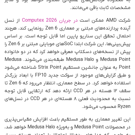
به محدوده فرکانس‌های عملیاتی محدود خواهد بود و سایر
مشخصات ثابت باقی می‌مانند.
شرکت AMD ممکن است
در جریان Computex 2026
از نسل
آینده پردازنده‌های مبتنی بر معماری Zen 6 رونمایی کند، هرچند
احتمال تحقق این سناریو پایین اما قابل توجه است. بر اساس
پیش‌بینی‌ها، این شرکت ابتدا SoCهای موبایلی مبتنی بر Zen 6 را
پیش از نسخه‌های دسکتاپ معرفی خواهد کرد که در دو خانواده
Medusa Point و Medusa Halo طبقه‌بندی می‌شوند. Medusa
Point به‌ عنوان جانشین مستقیم Strix Point شناخته می‌شود
و طبق گزارش‌های موجود از سوکت جدید FP10 با ابعاد بزرگ‌تر
استفاده خواهد کرد. در سطح معماری، انتظار می‌رود که Zen 6 تا
سقف ۱۲ هسته در هر CCD ارائه دهد که ارتقایی قابل توجه
نسبت به محدودیت فعلی ۸ هسته‌ای در هر CCD در نسل‌های
Ryzen محسوب می‌شود.
این تغییر معماری به‌ طور مستقیم باعث افزایش مقیاس‌پذیری
در محصولات Medusa Point و به‌ویژه Medusa Halo خواهد شد،