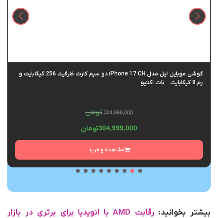
گوشی موبایل اپل مدل iPhone 17 CH دو سیم کارت ظرفیت 256 گیگابایت و
رم 8 گیگابایت – نات اکتیو
تومان
304,999,000
304,999,000
تومان
مشاهده و خرید
بیشتر بخوانید:
رقابت AMD با انویدیا برای برتری در بازار