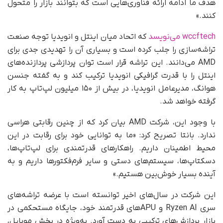
هدف ما ادامه ارائه فناوری‌هایی است که بتوانند بازار را متحول
کنند.»
wccftech می‌نویسد
که اتحاد میان اینتل و انویدیا توجه صنعت
تراشه‌سازی را جلب کرده است و بسیاری آن را تهدیدی جدی برای
AMD می‌دانند. این تراشه قرار است توان پردازشی پردازنده‌های
اینتل را با قدرت گرافیکی انویدیا ترکیب کند و به گفته جنسن
هوانگ، مدیرعامل انویدیا، در بیش از ۱۵۰ میلیون لپ‌تاپ به کار
گرفته خواهد شد.
با وجود این، شرکت AMD بیان کرد که از چنین رقابتی هراسی
ندارد. بانتا تصریح کرد: «ما به توانایی خود برای رقابت در این
محیط اطمینان داریم. راهکارهای قدرتمندی برای لپ‌تاپ‌ها،
دسکتاپ‌ها، سیستم‌های دستی و سایر فرم‌فکتورها داریم و به
آینده بسیار خوش‌بین هستیم.»
این شرکت در سال‌های اخیر توانسته است با عرضه تراشه‌های
سری Ryzen AI و APUهای قدرتمند خود، جایگاه مستحکمی در
بازار پردازش‌های ترکیبی به دست آورد. به‌ویژه در بخش موبایل،