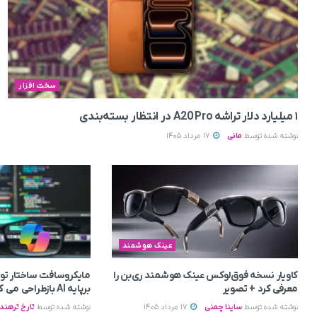
سخت افزار
۱ میلیارد دلار تراشه A20 Pro در انتظار بسته‌بندی
نوشته شده توسط
مانی
17 مرداد 1405
عینک هوشمند
کاویار نسخه فوق‌لوکس عینک هوشمند ری‌بن را
مایکروسافت ساختار توسع
معرفی کرد + تصویر
برپایه AI بازطراحی می‌ کند
نوشته شده توسط
ساینا چمنی
17 مرداد 1405
نوشته شده توسط
تارخ ترهند