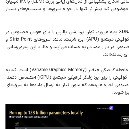
مصنوعی لبه (Edge AI) برداشته است. این به‌روزرسانی امکان پشتیبانی از مدل‌های زبانی بزرگ (LLM) با ۱۲۸ میلیارد
د؛ موضوعی که پیش‌تر تنها در حوزه سرورها و سیستم‌های بسیار
پلتفرم Strix Halo شرکت AMD که از موتورهای XDNA بهره می‌برد، توان پردازشی بالایی را برای هوش مصنوعی در
دسترس کاربران عادی قرار داده است. پردازنده‌های گرافیکی مجتمع (APU) این شرکت، مانند سری‌های Strix Point و
وش مصنوعی در بازار مصرفی به حساب می‌آیند و حالا با این به‌روزرسانی،
ی رسانده‌اند.
یکی از نکات مهم این پیشرفت، استفاده از فناوری حافظه گرافیکی متغیر (Variable Graphics Memory) است، که به
کاربران اجازه می‌دهد تا حداکثر ۹۶ گیگابایت حافظه گرافیکی را برای پردازشگر گرافیکی مجتمع (iGPU) اختصاص دهند.
وعی اجازه می‌دهد که بدون نیاز به ارسال داده‌ها به سرورهای
را شوند.