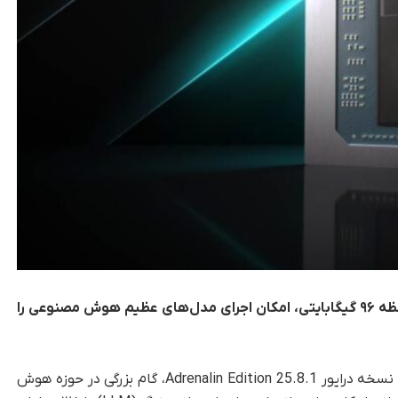
پردازنده‌های +Ryzen AI MAX شرکت AMD با حافظه ۹۶ گیگابایتی، امکان اجرای مدل‌های عظیم هوش مصنوعی را
، شرکت AMD با معرفی جدیدترین نسخه درایور Adrenalin Edition 25.8.1، گام بزرگی در حوزه هوش