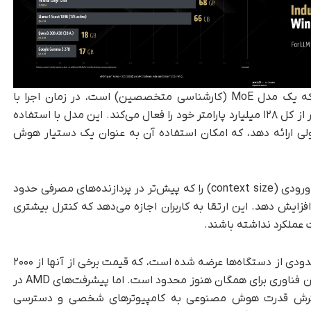
به عنوان مثال، مدل Llama 4 Scout شرکت متا که یک مدل MoE (کارشناسی متخصصین) است، در زمان اجرا با
پردازنده‌های +Ryzen AI MAX تنها ۱۷ میلیارد پارامتر از کل ۱۲۸ میلیارد پارامتر خود را فعال می‌کند. این مدل با استفاده
ازش قابل قبولی ارائه دهد، که امکان استفاده آن به عنوان یک دستیار هوش
همچنین شرکت AMD موفق شده است اندازه متن ورودی (context size) را که پیش‌تر در پردازنده‌های مصرفی حدود
ه عدد قابل توجه ۲۵۶ هزار توکن افزایش دهد. این ارتقا به کاربران اجازه می‌دهد که کنترل بیشتری
 عملکرد نداشته باشند.
در حال حاضر، پلتفرم Strix Halo تنها روی تعداد محدودی از دستگاه‌ها عرضه شده است، که قیمت برخی از آنها از ۲۰۰۰
دلار نیز فراتر می‌رود و به همین دلیل دسترسی به این فناوری برای همگان هنوز محدود است. اما پیشرفت‌های AMD در
رش قدرت هوش مصنوعی به کامپیوترهای شخصی و دسترسی