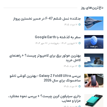
داغ‌ترین‌های روز
جنگنده نسل ششم F-47 در مسیر نخستین پرواز
12 مرداد 1405
سفر به گذشته با Google Earth
17 فروردین 1403 - به‌روزشده در 27 مهر 1404
بهترین موتور برق برای کامپیوتر چیست؟ + راهنمای
کامل خرید
13 مرداد 1405
بررسی Galaxy Z Fold8 Ultra ؛ بهترین گوشی تاشو
سامسونگ برای سال 2026
13 مرداد 1405
باتری سیلیکون کربن چیست؟ + بررسی نحوه عملکرد،
مزایا و معایب
13 مرداد 1405