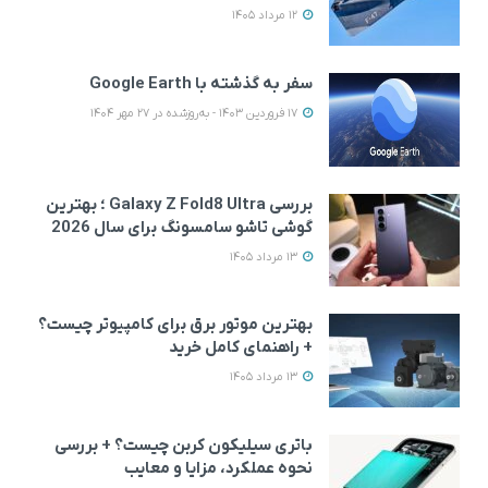
12 مرداد 1405
سفر به گذشته با Google Earth
17 فروردین 1403 - به‌روزشده در 27 مهر 1404
بررسی Galaxy Z Fold8 Ultra ؛ بهترین
گوشی تاشو سامسونگ برای سال 2026
13 مرداد 1405
بهترین موتور برق برای کامپیوتر چیست؟
+ راهنمای کامل خرید
13 مرداد 1405
باتری سیلیکون کربن چیست؟ + بررسی
گوشی موبایل شیائومی
گوشی موبایل سامسونگ
گوشی مو
نحوه عملکرد، مزایا و معایب
مدل Redmi Note 15 4G
مدل Galaxy A56 دو سیم
مدل