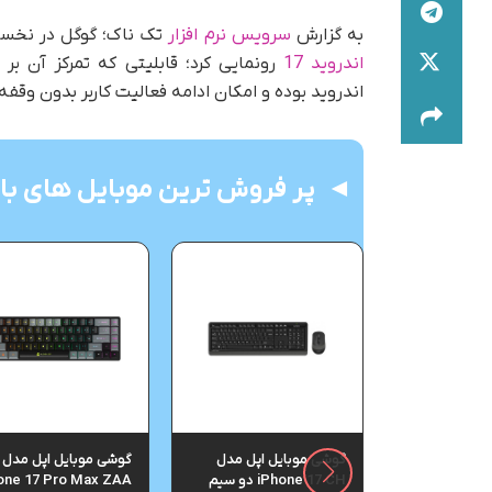
به گزارش
سرویس نرم افزار
تک ناک؛ گوگل در نخستین روز از رویداد /O 2026
اندروید 17
رونمایی کرد؛ قابلیتی که تمرکز آن بر
اندروید بوده و امکان ادامه فعالیت کاربر بدون وقفه 
پر فروش ترین موبایل های باز
ل سامسونگ
گوشی موبایل اپل مدل
گوشی موبایل اپل مدل
مدل Galaxy S25 FE دو
iPhone 17 CH دو سیم
one 17 Pro Max ZAA