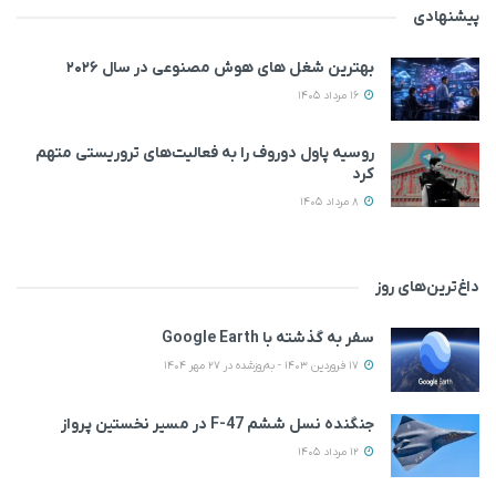
پیشنهادی
بهترین شغل های هوش مصنوعی در سال ۲۰۲۶
16 مرداد 1405
روسیه پاول دوروف را به فعالیت‌های تروریستی متهم
کرد
8 مرداد 1405
داغ‌ترین‌های روز
سفر به گذشته با Google Earth
17 فروردین 1403 - به‌روزشده در 27 مهر 1404
جنگنده نسل ششم F-47 در مسیر نخستین پرواز
12 مرداد 1405