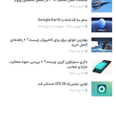
جنگنده نسل ششم F-47 در مسیر نخستین پرواز
12 مرداد 1405
سفر به گذشته با Google Earth
17 فروردین 1403 - به‌روزشده در 27 مهر 1404
بهترین موتور برق برای کامپیوتر چیست؟ + راهنمای
کامل خرید
13 مرداد 1405
باتری سیلیکون کربن چیست؟ + بررسی نحوه عملکرد،
مزایا و معایب
13 مرداد 1405
اولین جیلبریک iOS 26 منتشر شد
17 مرداد 1405