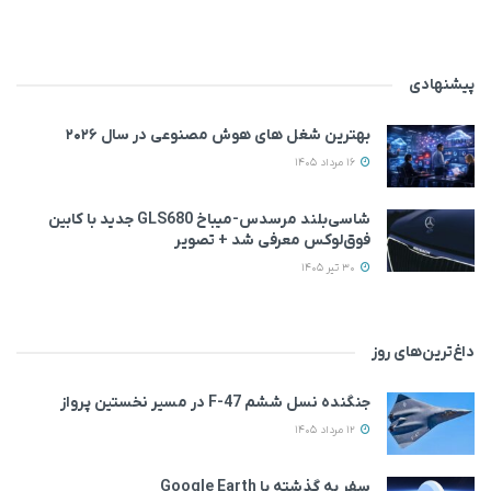
پیشنهادی
بهترین شغل های هوش مصنوعی در سال ۲۰۲۶
16 مرداد 1405
شاسی‌بلند مرسدس‌-میباخ GLS680 جدید با کابین
فوق‌لوکس معرفی شد + تصویر
30 تیر 1405
داغ‌ترین‌های روز
جنگنده نسل ششم F-47 در مسیر نخستین پرواز
12 مرداد 1405
سفر به گذشته با Google Earth