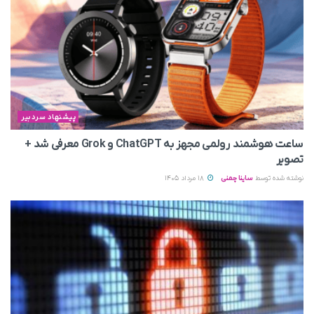
پیشنهاد سردبیر
ساعت هوشمند رولمی مجهز به ChatGPT و Grok معرفی شد +
تصویر
نوشته شده توسط
ساینا چمنی
18 مرداد 1405