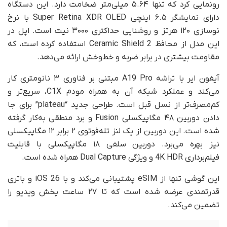
رونمایی کرد که تنها ۵.۶۴ میلی‌متر ضخامت دارد. این دستگاه
دارای نمایشگر ۶.۵ اینچی Super Retina XDR OLED با نرخ
نوسازی ۱۲۰ هرتز و روشنایی حداکثری ۳۰۰۰ نیت است. اپل در
این مدل از محافظ Ceramic Shield 2 استفاده کرده است، که
مقاومت بیشتری در برابر ضربه و خط‌وخش ارائه می‌دهد.
آیفون ایر با تراشه A19 Pro مبتنی بر فناوری ۳ نانومتری کار
می‌کند و عملکرد شبکه آن به همراه مودم C1X، سریع‌تر و
کم‌مصرف‌تر از نسل قبل است. طراحی جدید “plateau” برای جا
دادن دوربین ۴۸ مگاپیکسلی Fusion و برد منطقی به‌کار گرفته
شده است. این دوربین از یک لنز تله‌فوتوی ۲ برابر ۱۲ مگاپیکسلی
نیز بهره می‌برد. دوربین سلفی ۱۸ مگاپیکسلی با قابلیت
فیلم‌برداری 4K HDR و ویژگی Dual Capture همراه شده است.
این گوشی تنها از eSIM پشتیبانی می‌کند و با iOS 26 و باتری
قدرتمندی عرضه شده است که تا ۲۷ ساعت پخش ویدیو را
تضمین می‌کند.