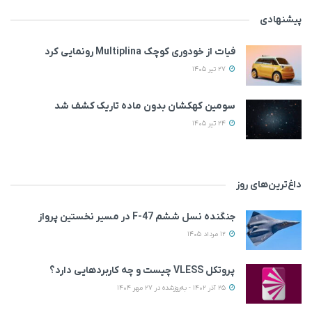
پیشنهادی
فیات از خودوری کوچک Multiplina رونمایی کرد
27 تیر 1405
سومین کهکشان بدون ماده تاریک کشف شد
24 تیر 1405
داغ‌ترین‌های روز
جنگنده نسل ششم F-47 در مسیر نخستین پرواز
12 مرداد 1405
پروتکل VLESS چیست و چه کاربردهایی دارد؟
25 آذر 1402 - به‌روزشده در 27 مهر 1404