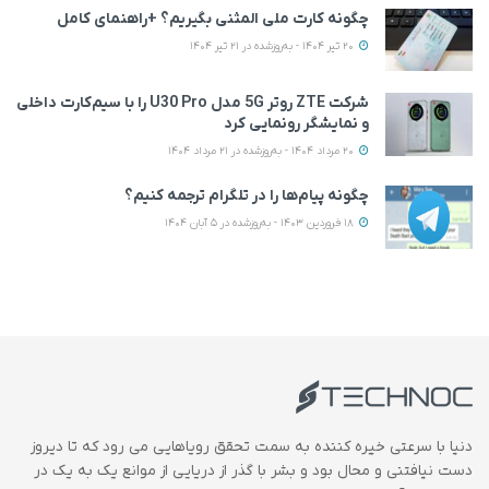
چگونه کارت ملی المثنی بگیریم؟ +راهنمای کامل
20 تیر 1404 - به‌روزشده در 21 تیر 1404
شرکت ZTE روتر 5G مدل U30 Pro را با سیم‌کارت داخلی
و نمایشگر رونمایی کرد
20 مرداد 1404 - به‌روزشده در 21 مرداد 1404
چگونه پیام‌ها را در تلگرام ترجمه کنیم؟
18 فروردین 1403 - به‌روزشده در 5 آبان 1404
دنیا با سرعتی خیره کننده به سمت تحقق رویاهایی می رود که تا دیروز
دست نیافتنی و محال بود و بشر با گذر از دریایی از موانع یک به یک در