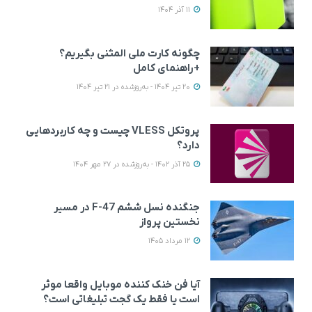
11 آذر 1404
چگونه کارت ملی المثنی بگیریم؟
+راهنمای کامل
20 تیر 1404 - به‌روزشده در 21 تیر 1404
پروتکل VLESS چیست و چه کاربردهایی
دارد؟
25 آذر 1402 - به‌روزشده در 27 مهر 1404
جنگنده نسل ششم F-47 در مسیر
نخستین پرواز
12 مرداد 1405
آیا فن خنک کننده موبایل واقعا موثر
است یا فقط یک گجت تبلیغاتی است؟