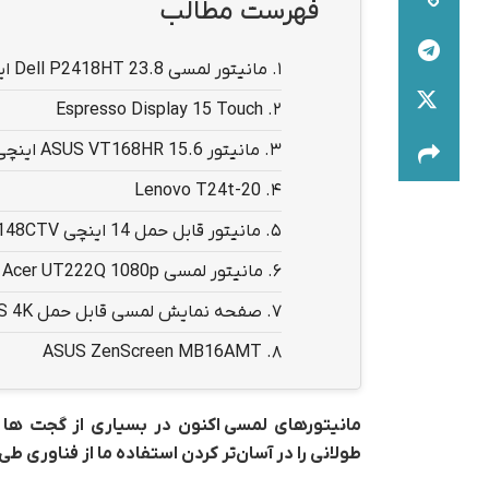
فهرست مطالب
1.
مانیتور لمسی Dell P2418HT 23.8 اینچی
Espresso Display 15 Touch
2.
3.
مانیتور ASUS VT168HR 15.6 اینچی لمسی
Lenovo T24t-20
4.
5.
مانیتور قابل حمل 14 اینچی ASUS ProArt PA148CTV
6.
مانیتور لمسی Acer UT222Q 1080p
7.
صفحه نمایش لمسی قابل حمل UPERFECT S 4K
ASUS ZenScreen MB16AMT
8.
مانیتورهای لمسی اکنون در بسیاری از گجت ها ا
طولانی را در آسان‌تر کردن استفاده ما از فناوری ط