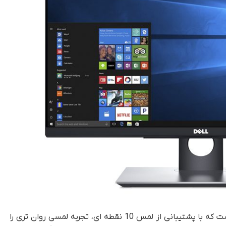
Dell P2418HT یک نمایشگر لمسی 23.8 اینچی است که با پشتیبانی از لمس 10 نقطه ای، تجربه لمسی روان تری را