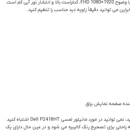
ارائه می دهد. دارای پنل IPS و کیفیت تصویر عالی با وضوح 1920×1080 FHD، کنتراست بالا و انتشار نور آبی کم است.
راین می توانید دقیقاً زاویه دید مناسب را تنظیم کنید.
اگر در مجموع به دنبال بهترین مانیتور لمسی هستید، نمی توانید در مورد مانیتور لمسی Dell P2418HT اشتباه کنید.
که به راحتی برای تصحیح رنگ کالیبره می شود و در عین حال دارای یک