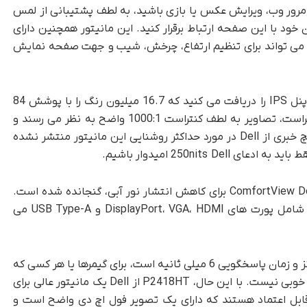
مرور وب، ویرایش عکس یا بازی باشید، به لطف پشتیبانی از لمس
ن خود با این صفحه ارتباط برقرار کنید. این مانیتور همچنین دارای
 می تواند برای تنظیم ارتفاع، چرخش، شیب و جهت صفحه نمایش
با P2418HT، رزولوشن فول اچ دی 1920×1080 و پنل IPS را دریافت می کنید که 16.7 میلیون رنگ را با پوشش 84
درصدی طیف رنگ NTSC ارائه می دهد. از نظر کنتراست، تصاویر به لطف کنتراست 1000:1 واضح به نظر می رسند و
Dell روشنایی آن را 250nits ارزیابی کرده است. هیچ خبری از Dell در مورد حداکثر روشنایی این مانیتور منتشر نشده
250nits  امیدوار باشیم.
صفحه نمایش لمسی بدون لرزش است و ویژگی ComfortView Dell برای کاهش انتشار نور آبی، گنجانده شده است.
به لطف طیف گسترده ای از گزینه های اتصال، که شامل پورت های DisplayPort، VGA، HDMI و USB Type-A می
با توجه به اینکه P2418HT دارای نرخ رفرش 60 هرتز و زمان پاسخگویی 6 میلی ثانیه است، برای گیمرها یا هر کسی که
به دنبال مانیتوری با نرخ رفرش بالاتر است، انتخاب خوبی نیست. با این حال، P2418HT از Dell یک مانیتور عالی برای
قابل اعتماد هستند که دارای یک تصویر فول اچ دی واضح است و