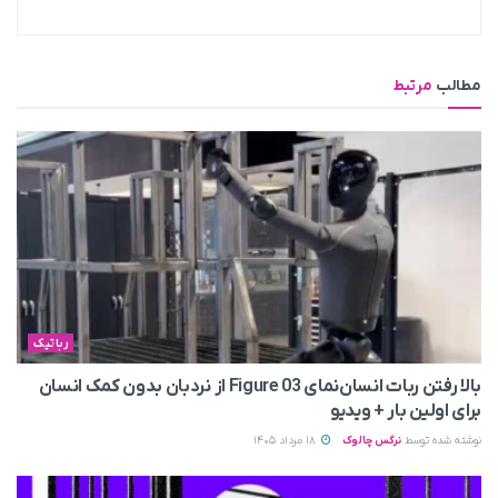
مطالب
مرتبط
رباتیک
بالا رفتن ربات انسان‌نمای Figure 03 از نردبان بدون کمک انسان
برای اولین بار + ویدیو
نوشته شده توسط
نرگس چالوک
18 مرداد 1405