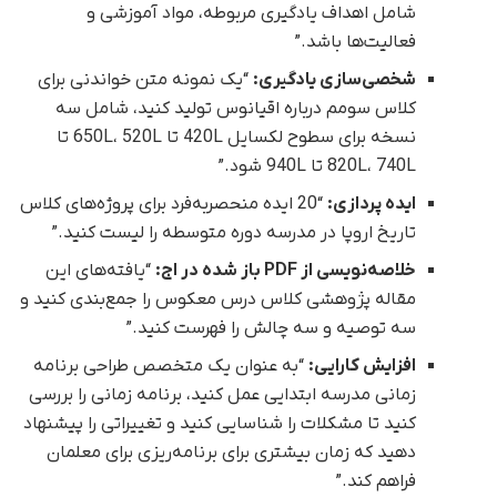
شامل اهداف یادگیری مربوطه، مواد آموزشی و
فعالیت‌ها باشد.”
شخصی‌سازی یادگیری:
“یک نمونه متن خواندنی برای
کلاس سومم درباره اقیانوس تولید کنید، شامل سه
نسخه برای سطوح لکسایل 420L تا 650L، 520L تا
820L، 740L تا 940L شود.”
ایده پردازی:
“20 ایده منحصربه‌فرد برای پروژه‌های کلاس
تاریخ اروپا در مدرسه دوره متوسطه را لیست کنید.”
خلاصه‌نویسی از
PDF
باز شده در اج:
“یافته‌های این
مقاله پژوهشی کلاس درس معکوس را جمع‌بندی کنید و
سه توصیه و سه چالش را فهرست کنید.”
افزایش کارایی:
“به عنوان یک متخصص طراحی برنامه
زمانی مدرسه ابتدایی عمل کنید، برنامه زمانی را بررسی
کنید تا مشکلات را شناسایی کنید و تغییراتی را پیشنهاد
دهید که زمان بیشتری برای برنامه‌ریزی برای معلمان
فراهم کند.”