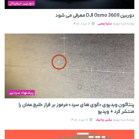
دوربین دیجیتال
دوربین DJI Osmo 360 II معرفی می‌ شود
نوشته شده توسط
ساینا چمنی
18 مرداد 1405
پیشنهاد سردبیر
پنتاگون ویدیوی «گوی های سرد» مرموز بر فراز خلیج عمان را
منتشر کرد + ویدیو
نوشته شده توسط
نرگس چالوک
18 مرداد 1405