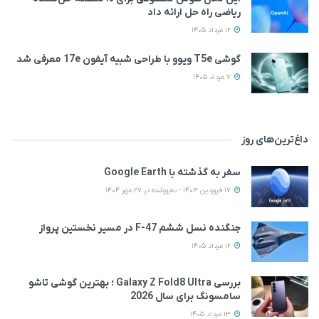
ریاضی راه حل ارائه داد
12 مرداد 1405
گوشی T5e ویوو با طراحی شبیه آیفون 17e معرفی شد
7 مرداد 1405
داغ‌ترین‌های روز
سفر به گذشته با Google Earth
17 فروردین 1403 - به‌روزشده در 27 مهر 1404
جنگنده نسل ششم F-47 در مسیر نخستین پرواز
12 مرداد 1405
بررسی Galaxy Z Fold8 Ultra ؛ بهترین گوشی تاشو
سامسونگ برای سال 2026
13 مرداد 1405