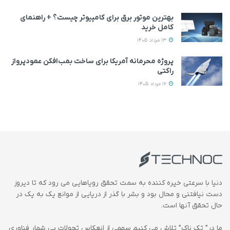
بهترین موتور برق برای کامپیوتر چیست؟ + راهنمای
کامل خرید
13 مرداد 1405
پروژه محرمانه آمریکا برای ساخت بمب‌افکن عمودپرواز
راکتی
12 مرداد 1405
دنیا با سرعتی خیره کننده به سمت تحقق رویاهایی می رود که تا دیروز
دست نیافتنی و محال بود و بشر با گذر از دریایی از موانع یک به یک در
حال تحقق آنها است.
ما در” تک ناک” تلاش می کنیم سهمی از انعکاس تحولات بی شمار فناوری