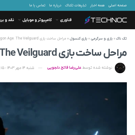
صفحه اصلی
همه اخبار
تبلیغات تکناک
درباره ما
تماس با ما
فناوری
کامپیوتر و موبایل
نقد و بر
تک ناک
»
بازی و سرگرمی
»
بازی کنسول
»
مراحل ساخت بازی Dragon Age: The Veilguard به پایان رسید
مراحل ساخت بازی Dragon Age: The Veilguard به پایان رسید
نوشته شده توسط
علی‌رضا فاتح دلجویی
شنبه 14 مهر 1403 - 16:15