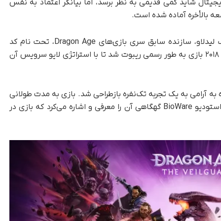
یجیتال شاید کمی قدیمی به نظر برسد، اما بیانگر اعتماد به نفس
بازی The Veilguard از سال ۲۰۱۵ و با رهبری مایک لیدلاو، سازنده سابق سری بازی‌های Dragon Age، تحت نام کد
“Joplin” شروع به توسعه کرد. با وجود این، در سال ۲۰۱۸ بازی به طور رسمی ریبوت شد تا با استراتژی لایو سرویس آن
BioWa در بازی Anthem، این پروژه به آرامی به یک تجربه تک‌نفره بازطراحی شد. بازی به مدت طولانی
با نام Dragon Age: Dreadwolf شناخته می‌شد و استودیو BioWare گهگاهی آن را معرفی و اشاره می‌کرد که بازی در