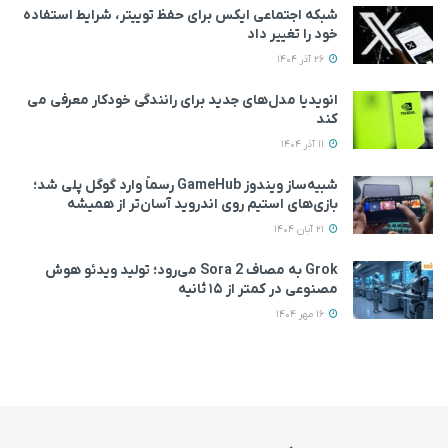
شبکه اجتماعی ایکس برای حفظ توییتر، شرایط استفاده
خود را تغییر داد
26 آذر 1404
انویدیا مدل‌های جدید برای رانندگی خودکار معرفی می
کند
11 آذر 1404
شبیه‌ساز ویندوز GameHub رسماً وارد گوگل پلی شد؛
بازی‌های استیم روی اندروید آسان‌تر از همیشه
21 آبان 1404
Grok به مصاف Sora 2 می‌رود؛ تولید ویدئو هوش
مصنوعی در کمتر از ۱۵ ثانیه
16 مهر 1404