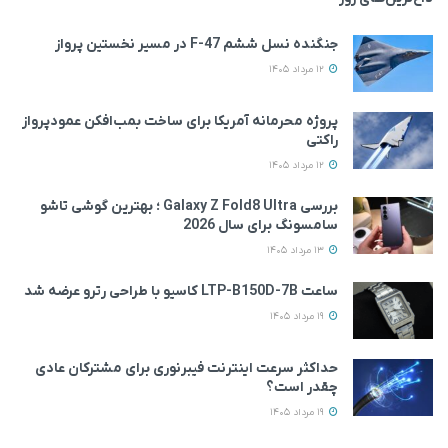
جنگنده نسل ششم F-47 در مسیر نخستین پرواز
12 مرداد 1405
پروژه محرمانه آمریکا برای ساخت بمب‌افکن عمودپرواز
راکتی
12 مرداد 1405
بررسی Galaxy Z Fold8 Ultra ؛ بهترین گوشی تاشو
سامسونگ برای سال 2026
13 مرداد 1405
ساعت LTP-B150D-7B کاسیو با طراحی رترو عرضه شد
19 مرداد 1405
حداکثر سرعت اینترنت فیبرنوری برای مشترکان عادی
چقدر است؟
19 مرداد 1405