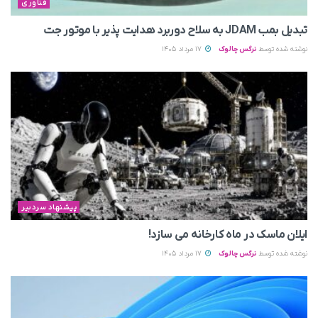
فناوری
تبدیل بمب JDAM به سلاح دوربرد هدایت پذیر با موتور جت
نوشته شده توسط
نرگس چالوک
17 مرداد 1405
پیشنهاد سردبیر
ایلان ماسک در ماه کارخانه می سازد!
نوشته شده توسط
نرگس چالوک
17 مرداد 1405