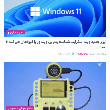
امنیت سایبری
ابزار جدید وینداسکرایب شناسه ردیابی ویندوز را غیرفعال می‌ کند +
تصویر
نوشته شده توسط
تارخ ترهنده
17 مرداد 1405
اخبار هوش مصنوعی