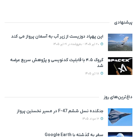
پیشنهادی
این پهپاد دوزیست از زیر آب به آسمان پرواز می‌ کند
20 تیر 1405 - به‌روزشده در 21 تیر 1405
گروک ۴.۵ با قابلیت کدنویسی و پژوهش سریع عرضه
شد
18 تیر 1405
داغ‌ترین‌های روز
جنگنده نسل ششم F-47 در مسیر نخستین پرواز
12 مرداد 1405
سفر به گذشته با Google Earth